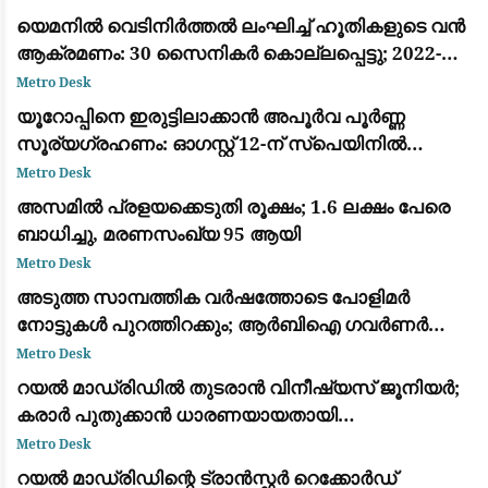
യെമനിൽ വെടിനിർത്തൽ ലംഘിച്ച് ഹൂതികളുടെ വൻ
ആക്രമണം: 30 സൈനികർ കൊല്ലപ്പെട്ടു; 2022-ന്
ശേഷമുള്ള ഏറ്റവും വലിയ ഏറ്റുമുട്ടൽ
Metro Desk
യൂറോപ്പിനെ ഇരുട്ടിലാക്കാൻ അപൂർവ പൂർണ്ണ
സൂര്യഗ്രഹണം: ഓഗസ്റ്റ് 12-ന് സ്പെയിനിൽ
പ്രകൃതിയുടെ വിസ്മയക്കാഴ്ച
Metro Desk
അസമിൽ പ്രളയക്കെടുതി രൂക്ഷം; 1.6 ലക്ഷം പേരെ
ബാധിച്ചു, മരണസംഖ്യ 95 ആയി
Metro Desk
അടുത്ത സാമ്പത്തിക വർഷത്തോടെ പോളിമർ
നോട്ടുകൾ പുറത്തിറക്കും; ആർബിഐ ഗവർണർ
സഞ്ജയ് മൽഹോത്ര
Metro Desk
റയൽ മാഡ്രിഡിൽ തുടരാൻ വിനീഷ്യസ് ജൂനിയർ;
കരാർ പുതുക്കാൻ ധാരണയായതായി
ഫാബ്രിസിയോ റൊമാനോയും ദ അത്‌ലറ്റിക്കും
Metro Desk
റയൽ മാഡ്രിഡിന്റെ ട്രാൻസ്ഫർ റെക്കോർഡ്