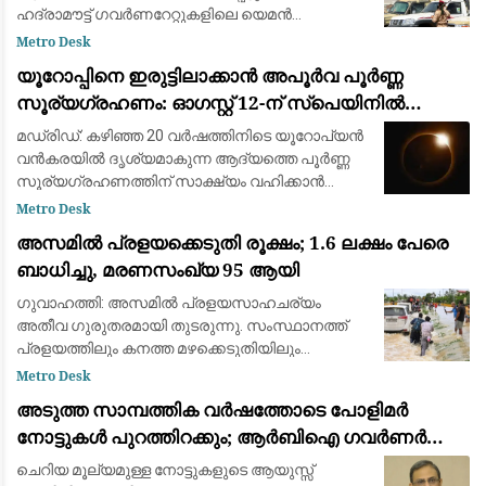
ഹദ്രാമൗട്ട് ഗവർണറേറ്റുകളിലെ യെമൻ
എമർജൻസി ഫോഴ്‌സ് ക്യാമ്പുകൾക്ക്
Metro Desk
നേരെയായിരുന്നു ആക്രമണം. 2022ന് ശേഷമുള്ള
യൂറോപ്പിനെ ഇരുട്ടിലാക്കാൻ അപൂർവ പൂർണ്ണ
വലിയ ആക്രമണമാണിത്
സൂര്യഗ്രഹണം: ഓഗസ്റ്റ് 12-ന് സ്പെയിനിൽ
പ്രകൃതിയുടെ വിസ്മയക്കാഴ്ച
മഡ്രിഡ്: കഴിഞ്ഞ 20 വർഷത്തിനിടെ യൂറോപ്യൻ
വൻകരയിൽ ദൃശ്യമാകുന്ന ആദ്യത്തെ പൂർണ്ണ
സൂര്യഗ്രഹണത്തിന് സാക്ഷ്യം വഹിക്കാൻ
ഒരുങ്ങി ശാസ്ത്രലോകവും ആകാശപ്രേമികളും.
Metro Desk
ഓഗസ്റ്റ് 12-നാണ് ചന്ദ്രൻ സൂര്യനെ പൂർണ്ണമായി
അസമിൽ പ്രളയക്കെടുതി രൂക്ഷം; 1.6 ലക്ഷം പേരെ
മറയ്ക
ബാധിച്ചു, മരണസംഖ്യ 95 ആയി
ഗുവാഹത്തി: അസമിൽ പ്രളയസാഹചര്യം
അതീവ ഗുരുതരമായി തുടരുന്നു. സംസ്ഥാനത്ത്
പ്രളയത്തിലും കനത്ത മഴക്കെടുതിയിലും
മരിച്ചവരുടെ എണ്ണം 95 ആയി ഉയർന്നു. 14
Metro Desk
ജില്ലകളിലായി 1.6 ലക്ഷത്തിലധികം (1,60,000)
അടുത്ത സാമ്പത്തിക വർഷത്തോടെ പോളിമർ
ആളുകളെയാണ് വെള്
നോട്ടുകൾ പുറത്തിറക്കും; ആർബിഐ ഗവർണർ
സഞ്ജയ് മൽഹോത്ര
ചെറിയ മൂല്യമുള്ള നോട്ടുകളുടെ ആയുസ്സ്