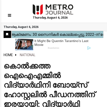
Thursday, August 6, 2026
GO
Thursday, August 6, 2026
Home
Kerala
National
Gulf
World
Sports
Movies
Health
Automobile
Travel
Education
Novel
Business
Technology
Webstory
HOME
NATIONAL
കൊൽക്കത്ത
ഐഐഎമ്മിൽ
വിദ്യാർഥിനി ബോയ്‌സ്
ഹോസ്റ്റലിൽ പീഡനത്തിന്
ഇരയായി; വിദ്യാർഥി