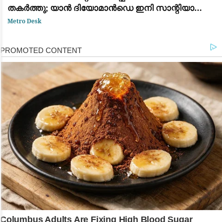
തകർത്തു; യാൻ ദിയോമാൻഡെ ഇനി സാന്റിയാഗോ
ബെർണബ്യൂവിൽ
Metro Desk