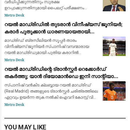
വർധിപ്പിക്കുന്നതിനും സുരക്ഷ
ഉറപ്പാക്കുന്നതിനുമായി പൈലറ്റ് പരീക്ഷണം
പുരോഗമിക്കുന്നു.
Metro Desk
റയൽ മാഡ്രിഡിൽ തുടരാൻ വിനീഷ്യസ് ജൂനിയർ;
കരാർ പുതുക്കാൻ ധാരണയായതായി
ഫാബ്രിസിയോ റൊമാനോയും ദ അത്‌ലറ്റിക്കും
മാഡ്രിഡ്: ബ്രസീലിയൻ സൂപ്പർ താരം
വിനീഷ്യസ് ജൂനിയർ സ്പാനിഷ് വമ്പന്മാരായ
റയൽ മാഡ്രിഡുമായി പുതിയ കരാറിൽ
ഒപ്പുവെക്കാൻ ഒരുങ്ങുന്നു. പ്രമുഖ ട്രാൻസ്ഫർ
Metro Desk
മാധ്യമപ്രവർത്തകൻ ഫാബ്രിസിയോ
റയൽ മാഡ്രിഡിന്റെ ട്രാൻസ്ഫർ റെക്കോർഡ്
റൊമാനോയും 'ദ അത്‌ലറ്റികു'മാണ
തകർത്തു; യാൻ ദിയോമാൻഡെ ഇനി സാന്റിയാഗോ
ബെർണബ്യൂവിൽ
സ്പാനിഷ് വൻകിട ക്ലബ്ബായ റയൽ മാഡ്രിഡ്
(Real Madrid) തങ്ങളുടെ ട്രാൻസ്ഫർ ചരിത്രത്തിലെ
ഏറ്റവും ഉയർന്ന തുക നൽകി ഐവറി കോസ്റ്റ് വിങ്
ഫോർവേഡ് യാൻ ദിയോമാൻഡെയെ (Yan
Metro Desk
Diomandé) സ്വന്തമാക്കി. ജർമ്മൻ ക്ലബ്ബായ
ആർ.ബ
YOU MAY LIKE