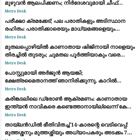
മുഴുവൻ ആലപിക്കണം; നിർദേശവുമായി ചീഫ്
സെക്രട്ടറി
Metro Desk
പരീക്ഷാ ക്രമക്കേട്; പല പരാതികളും അടിസ്ഥാന
രഹിതം: പരാതിക്കാരെയും മാധ്യമങ്ങളെയും
വിമര്‍ശിച്ച് പിഎസ്‌സി
Metro Desk
മുതലപ്പൊഴിയിൽ കാണാതായ ഷിജിനായി നാളെയും
തിരച്ചിൽ തുടരും; ചുമതല പൂർത്തിയാകും വരെ
തീരത്തുണ്ടാകുമെന്ന് മന്ത്രി സി.പി. ജോൺ
Metro Desk
പോസ്റ്റുമായി അർജുൻ ആയങ്കി;
ക്ഷേത്രമൈതാനത്ത് ഞാനിരിക്കുന്നു, കാറിൽ
പാലിയേക്കര ടോൾ പ്ലാസ കടക്കുന്ന ദൃശ്യം
Metro Desk
പുറത്ത്: സഹോദരനും ഭാര്യയും കസ്റ്റഡിയിൽ
കരിങ്കടലിലെ ഡ്രോൺ ആക്രമണം: കാണാതായ
ഇന്ത്യൻ നാവികരെ കണ്ടെത്താനായില്ലെന്ന് കേന്ദ്ര
സർക്കാർ
Metro Desk
തായ്‌ലൻഡിൽ ഭീതിവിതച്ച് 14-കാരന്റെ വെടിവെപ്പ്:
മുത്തശ്ശനും മുത്തശ്ശിയും അധ്യാപകരും അടക്കം 7