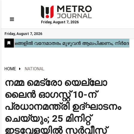
Friday, August 7, 2026
GO
Friday, August 7, 2026
Home
Kerala
National
Gulf
World
Sports
Movies
Health
Automobile
Travel
Education
Novel
Business
Technology
Webstory
HOME
NATIONAL
നമ്മ മെട്രോ യെല്ലോ
ലൈൻ ഓഗസ്റ്റ് 10-ന്
പ്രധാനമന്ത്രി ഉദ്ഘാടനം
ചെയ്യും; 25 മിനിറ്റ്
ഇടവേളയിൽ സർവീസ്