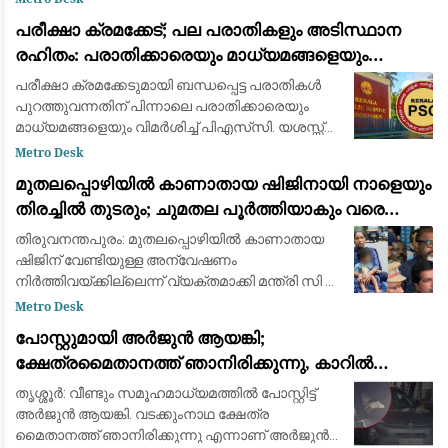
സെക്രട്ടറിയുടെ നിർദ്ദേശം. വന്ദേമാതരം
പരീക്ഷാ ക്രമക്കേട്; പല പരാതികളും അടിസ്ഥാന
നിർബന്ധമാക്കാനുള്ള കേന്ദ്ര തീരുമാ
രഹിതം: പരാതിക്കാരെയും മാധ്യമങ്ങളെയും
വിമര്‍ശിച്ച് പിഎസ്‌സി
പരീക്ഷാ ക്രമക്കേടുമായി ബന്ധപ്പെട്ട പരാതികള്‍
പുറത്തുവന്നതിന് പിന്നാലെ പരാതിക്കാരെയും
മാധ്യമങ്ങളെയും വിമര്‍ശിച്ച് പിഎസ്‌സി. യശസ്സ്
കളങ്കപ്പെടുത്താന്‍ ബോധപൂര്‍വ്വം
Metro Desk
ശ്രമിക്കുന്നുവെന്നും പല പരാതികളും അടി
മുതലപ്പൊഴിയിൽ കാണാതായ ഷിജിനായി നാളെയും
തിരച്ചിൽ തുടരും; ചുമതല പൂർത്തിയാകും വരെ
തീരത്തുണ്ടാകുമെന്ന് മന്ത്രി സി.പി. ജോൺ
തിരുവനന്തപുരം: മുതലപ്പൊഴിയില്‍ കാണാതായ
ഷിജിന് വേണ്ടിയുള്ള അന്വേഷണം
നിര്‍ത്തിവയ്ക്കില്ലെന്ന് വ്യക്തമാക്കി മന്ത്രി സി പി
ജോണ്‍. ഇത് സംബന്ധിച്ച വിവരങ്ങള്‍ കുടുംബത്തെ
Metro Desk
ബോധ്യപ്പെടുത്തിയെന്നും അന്വേഷണം തുടര
പോസ്റ്റുമായി അർജുൻ ആയങ്കി;
ക്ഷേത്രമൈതാനത്ത് ഞാനിരിക്കുന്നു, കാറിൽ
പാലിയേക്കര ടോൾ പ്ലാസ കടക്കുന്ന ദൃശ്യം
തൃശ്ശൂർ: വീണ്ടും സമൂഹമാധ്യമത്തിൽ പോസ്റ്റിട്ട്
പുറത്ത്: സഹോദരനും ഭാര്യയും കസ്റ്റഡിയിൽ
അർജുൻ ആയങ്കി. വടക്കുംനാഥ ക്ഷേത്ര
മൈതാനത്ത് ഞാനിരിക്കുന്നു എന്നാണ് അർജുൻ