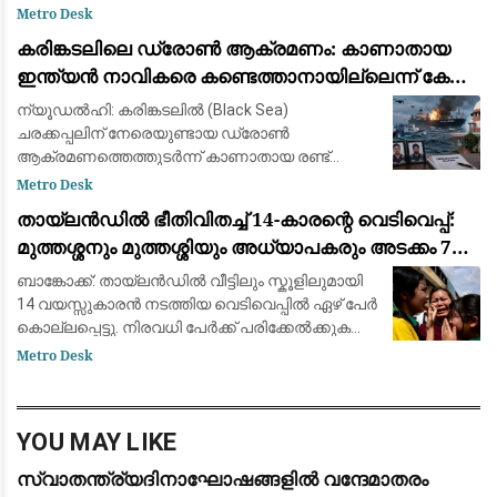
ആയങ്കി സമൂഹമാധ്യമത്തിൽ പോസ്റ്റ്
Metro Desk
ഇട്ടിരിക്കുന്നത്. അതേ സമയം അർജുൻ ആയങ്കി
കരിങ്കടലിലെ ഡ്രോൺ ആക്രമണം: കാണാതായ
കാറിൽ പാല
ഇന്ത്യൻ നാവികരെ കണ്ടെത്താനായില്ലെന്ന് കേന്ദ്ര
സർക്കാർ
ന്യൂഡൽഹി: കരിങ്കടലിൽ (Black Sea)
ചരക്കപ്പലിന് നേരെയുണ്ടായ ഡ്രോൺ
ആക്രമണത്തെത്തുടർന്ന് കാണാതായ രണ്ട്
ഇന്ത്യൻ നാവികരെ കണ്ടെത്താൻ
Metro Desk
സാധിച്ചില്ലെന്ന് കേന്ദ്ര സർക്കാർ സുപ്രീം
തായ്‌ലൻഡിൽ ഭീതിവിതച്ച് 14-കാരന്റെ വെടിവെപ്പ്:
കോടതിയെ അറിയിച്ചു. വിപുലമായ തിരച
മുത്തശ്ശനും മുത്തശ്ശിയും അധ്യാപകരും അടക്കം 7
പേർ കൊല്ലപ്പെട്ടു
ബാങ്കോക്ക്: തായ്‌ലൻഡിൽ വീട്ടിലും സ്കൂളിലുമായി
14 വയസ്സുകാരൻ നടത്തിയ വെടിവെപ്പിൽ ഏഴ് പേർ
കൊല്ലപ്പെട്ടു. നിരവധി പേർക്ക് പരിക്കേൽക്കുകയും
ചെയ്തു. വെള്ളിയാഴ്ച രാവിലെ ബാങ്കോക്കിന്
Metro Desk
സമീപമുള്ള നൊന്താബുരി പ്ര
YOU MAY LIKE
സ്വാതന്ത്ര്യദിനാഘോഷങ്ങളിൽ വന്ദേമാതരം