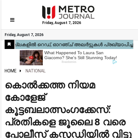
Friday, August 7, 2026
GO
Friday, August 7, 2026
Home
Kerala
National
Gulf
World
Sports
Movies
Health
Automobile
Travel
Education
Novel
Business
Technology
Webstory
HOME
NATIONAL
കൊൽക്കത്ത നിയമ
കോളേജ്
കൂട്ടബലാത്സംഗക്കേസ്:
പ്രതികളെ ജൂലൈ 8 വരെ
പോലീസ് കസ്റ്റഡിയിൽ വിട്ടു