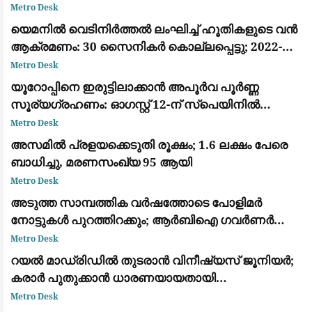
പ്രഖ്യാപിച്ചു
Metro Desk
യെമനിൽ വെടിനിർത്തൽ ലംഘിച്ച് ഹൂതികളുടെ വൻ
ആക്രമണം: 30 സൈനികർ കൊല്ലപ്പെട്ടു; 2022-ന്
ശേഷമുള്ള ഏറ്റവും വലിയ ഏറ്റുമുട്ടൽ
Metro Desk
യൂറോപ്പിനെ ഇരുട്ടിലാക്കാൻ അപൂർവ പൂർണ്ണ
സൂര്യഗ്രഹണം: ഓഗസ്റ്റ് 12-ന് സ്പെയിനിൽ
പ്രകൃതിയുടെ വിസ്മയക്കാഴ്ച
Metro Desk
അസമിൽ പ്രളയക്കെടുതി രൂക്ഷം; 1.6 ലക്ഷം പേരെ
ബാധിച്ചു, മരണസംഖ്യ 95 ആയി
Metro Desk
അടുത്ത സാമ്പത്തിക വർഷത്തോടെ പോളിമർ
നോട്ടുകൾ പുറത്തിറക്കും; ആർബിഐ ഗവർണർ
സഞ്ജയ് മൽഹോത്ര
Metro Desk
റയൽ മാഡ്രിഡിൽ തുടരാൻ വിനീഷ്യസ് ജൂനിയർ;
കരാർ പുതുക്കാൻ ധാരണയായതായി
ഫാബ്രിസിയോ റൊമാനോയും ദ അത്‌ലറ്റിക്കും
Metro Desk