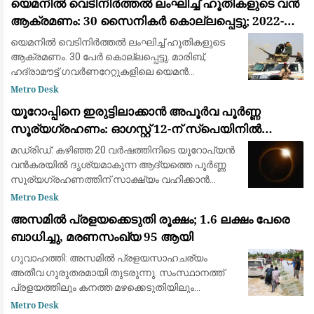
യെമനിൽ വെടിനിർത്തൽ ലംഘിച്ച് ഹൂതികളുടെ വൻ
അടുത്ത മൂ
ആക്രമണം: 30 സൈനികർ കൊല്ലപ്പെട്ടു; 2022-ന്
ശേഷമുള്ള ഏറ്റവും വലിയ ഏറ്റുമുട്ടൽ
യെമനിൽ വെടിനിർത്തൽ ലംഘിച്ച് ഹൂതികളുടെ
ആക്രമണം. 30 പേർ കൊല്ലപ്പെട്ടു. മാരിബ്,
ഹദ്രാമൗട്ട് ഗവർണറേറ്റുകളിലെ യെമൻ
എമർജൻസി ഫോഴ്‌സ് ക്യാമ്പുകൾക്ക്
Metro Desk
നേരെയായിരുന്നു ആക്രമണം. 2022ന് ശേഷമുള്ള
യൂറോപ്പിനെ ഇരുട്ടിലാക്കാൻ അപൂർവ പൂർണ്ണ
വലിയ ആക്രമണമാണിത്
സൂര്യഗ്രഹണം: ഓഗസ്റ്റ് 12-ന് സ്പെയിനിൽ
പ്രകൃതിയുടെ വിസ്മയക്കാഴ്ച
മഡ്രിഡ്: കഴിഞ്ഞ 20 വർഷത്തിനിടെ യൂറോപ്യൻ
വൻകരയിൽ ദൃശ്യമാകുന്ന ആദ്യത്തെ പൂർണ്ണ
സൂര്യഗ്രഹണത്തിന് സാക്ഷ്യം വഹിക്കാൻ
ഒരുങ്ങി ശാസ്ത്രലോകവും ആകാശപ്രേമികളും.
Metro Desk
ഓഗസ്റ്റ് 12-നാണ് ചന്ദ്രൻ സൂര്യനെ പൂർണ്ണമായി
അസമിൽ പ്രളയക്കെടുതി രൂക്ഷം; 1.6 ലക്ഷം പേരെ
മറയ്ക
ബാധിച്ചു, മരണസംഖ്യ 95 ആയി
ഗുവാഹത്തി: അസമിൽ പ്രളയസാഹചര്യം
അതീവ ഗുരുതരമായി തുടരുന്നു. സംസ്ഥാനത്ത്
പ്രളയത്തിലും കനത്ത മഴക്കെടുതിയിലും
മരിച്ചവരുടെ എണ്ണം 95 ആയി ഉയർന്നു. 14
Metro Desk