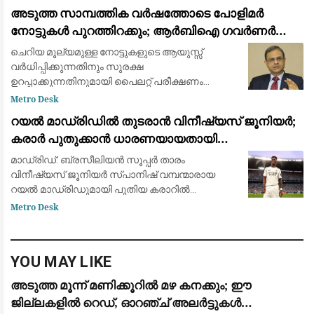
ജില്ലകളിലായി 1.6 ലക്ഷത്തിലധികം (1,60,000)
അടുത്ത സാമ്പത്തിക വർഷത്തോടെ പോളിമർ
ആളുകളെയാണ് വെള്
നോട്ടുകൾ പുറത്തിറക്കും; ആർബിഐ ഗവർണർ
സഞ്ജയ് മൽഹോത്ര
ചെറിയ മൂല്യമുള്ള നോട്ടുകളുടെ ആയുസ്സ്
വർധിപ്പിക്കുന്നതിനും സുരക്ഷ
ഉറപ്പാക്കുന്നതിനുമായി പൈലറ്റ് പരീക്ഷണം
പുരോഗമിക്കുന്നു.
Metro Desk
റയൽ മാഡ്രിഡിൽ തുടരാൻ വിനീഷ്യസ് ജൂനിയർ;
കരാർ പുതുക്കാൻ ധാരണയായതായി
ഫാബ്രിസിയോ റൊമാനോയും ദ അത്‌ലറ്റിക്കും
മാഡ്രിഡ്: ബ്രസീലിയൻ സൂപ്പർ താരം
വിനീഷ്യസ് ജൂനിയർ സ്പാനിഷ് വമ്പന്മാരായ
റയൽ മാഡ്രിഡുമായി പുതിയ കരാറിൽ
ഒപ്പുവെക്കാൻ ഒരുങ്ങുന്നു. പ്രമുഖ ട്രാൻസ്ഫർ
Metro Desk
മാധ്യമപ്രവർത്തകൻ ഫാബ്രിസിയോ
റൊമാനോയും 'ദ അത്‌ലറ്റികു'മാണ
YOU MAY LIKE
അടുത്ത മൂന്ന് മണിക്കൂറിൽ മഴ കനക്കും; ഈ
ജില്ലകളിൽ റെഡ്, ഓറഞ്ച് അലർട്ടുകൾ