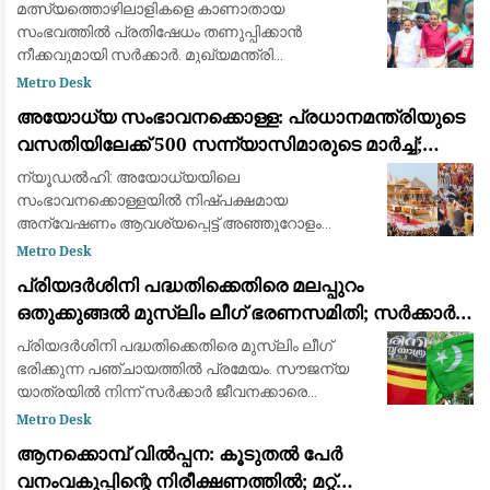
മുഖ്യമന്ത്രി വി ഡി സതീശന്‍
മത്സ്യത്തൊഴിലാളികളെ കാണാതായ
സംഭവത്തിൽ പ്രതിഷേധം തണുപ്പിക്കാൻ
നീക്കവുമായി സർക്കാർ. മുഖ്യമന്ത്രി
വി.ഡി.സതീശൻ നീണ്ടകരയിൽ കടലിൽ
Metro Desk
കാണാതായ ഗൗതം കൃഷ്ണന്‍റെ വീട്ടിലെത്തി. മന്ത്രി
അയോധ്യ സംഭാവനക്കൊള്ള: പ്രധാനമന്ത്രിയുടെ
ഷിബു ബേബി ജോണും മുഖ്യമന്ത്രിക
വസതിയിലേക്ക് 500 സന്ന്യാസിമാരുടെ മാർച്ച്;
സമഗ്ര അന്വേഷണം ആവശ്യപ്പെട്ട് പ്രതിഷേധം
ന്യൂഡൽഹി: അയോധ്യയിലെ
സംഭാവനക്കൊള്ളയിൽ നിഷ്പക്ഷമായ
അന്വേഷണം ആവശ്യപ്പെട്ട് അഞ്ഞൂറോളം
സന്ന്യാസിമാരും മതനേതാക്കളും തിങ്കളാഴ്ച
Metro Desk
പ്രധാനമന്ത്രി നരേന്ദ്ര മോദിയുടെ
പ്രിയദർശിനി പദ്ധതിക്കെതിരെ മലപ്പുറം
വസതിയിലേക്ക് പ്രതിഷേധ മാർച്ച് നടത്തുന്നു. കമ്
ഒതുക്കുങ്ങൽ മുസ്ലിം ലീഗ് ഭരണസമിതി; സർക്കാർ
ജീവനക്കാരെ സൗജന്യയാത്രയിൽ നിന്ന്
പ്രിയദർശിനി പദ്ധതിക്കെതിരെ മുസ്ലിം ലീഗ്
ഒഴിവാക്കണമെന്ന് പ്രമേയം
ഭരിക്കുന്ന പഞ്ചായത്തിൽ പ്രമേയം. സൗജന്യ
യാത്രയിൽ നിന്ന് സർക്കാർ ജീവനക്കാരെ
ഒഴിവാക്കണമെന്ന് ആവശ്യം. പദ്ധതി പുനഃ
Metro Desk
പരിശോധിക്കണമെന്ന് ആവശ്യപ്പെട്ടാണ് പ്രമേയം
ആനക്കൊമ്പ് വിൽപ്പന: കൂടുതൽ പേർ
അവതരിപ്
വനംവകുപ്പിന്റെ നിരീക്ഷണത്തിൽ; മറ്റ്