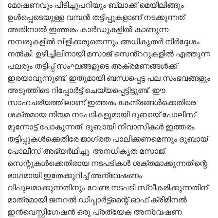
മോഷണവും പിടിച്ചുപറിയും ബ്ലാക്ക് മെയിലിങ്ങും
ഉൾപ്പെടെയുള്ള വമ്പൻ തട്ടിപ്പുകളാണ് നടക്കുന്നത്.
അതിനാൽ ഇത്തരം കാർഡുകളിൽ കാണുന്ന
നമ്പരുകളിൽ വിളിക്കരുതെന്നും അധികൃതർ നിർദ്ദേശം
നൽകി. ഉഴിച്ചിലിനായി മസാജ് സെൻ്ററുകളിൽ എത്തുന്ന
പലരും തട്ടിപ്പ് സംഘങ്ങളുടെ അക്രമണങ്ങൾക്ക്
ഇരയാവുന്നുണ്ട്. ഇതുമായി ബന്ധപ്പെട്ട പല സംഭവങ്ങളും
അടുത്തിടെ റിപ്പോർട്ട് ചെയ്യപ്പെട്ടിട്ടുണ്ട്. ഈ
സാഹചര്യത്തിലാണ് ഇത്തരം കേന്ദ്രങ്ങൾക്കെതിരെ
ശക്തമായ നിയമ നടപടികളുമായി ദുബായ് പോലീസ്
മുന്നോട്ട് പോകുന്നത്. ദുബായി നിവാസികൾ ഇത്തരം
തട്ടിപ്പുകൾക്കെതിരേ ജാഗ്രത പാലിക്കണമെന്നും ദുബായ്
പോലീസ് അഭ്യർഥിച്ചു. അനധികൃത മസാജ്
സെന്റുകൾക്കെതിരായ നടപടികൾ ശക്തമാക്കുന്നതിന്റെ
ഭാഗമായി ഇതേക്കുറിച്ച് അന്വേഷണം
വിപുലമാക്കുന്നതിനും വേണ്ട നടപടി സ്വീകരിക്കുന്നതിന്
മാത്രമായി ജനറൽ ഡിപ്പാർട്ട്മെന്റ് ഓഫ് ക്രിമിനൽ
ഇൻവെസ്റ്റിഗേഷൻ ഒരു പ്രത്യേക അന്വേഷണ