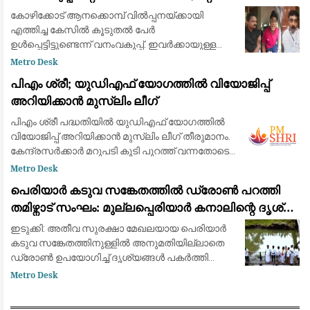
ജില്ലകളിലേക്കും അന്വേഷണം
കോഴിക്കോട് ആനക്കൊമ്പ് വിൽപ്പനയ്ക്കായി
എത്തിച്ച കേസിൽ കൂടുതൽ പേർ
ഉൾപ്പെട്ടിട്ടുണ്ടെന്ന് വനംവകുപ്പ്. ഇവർക്കായുള്ള
അന്വേഷണം ആരംഭിച്ചു. ഇന്നലെ
Metro Desk
ആനക്കൊമ്പുമായി പിടിയിലായ ആറുപേരെയും
പിഎം ശ്രീ; യുഡിഎഫ് യോഗത്തില്‍ വിയോജിപ്പ്
റിമാൻഡ് ചെയ്തു.സംസ്ഥാനത്
അറിയിക്കാന്‍ മുസ്ലിം ലീഗ്
പിഎം ശ്രീ പദ്ധതിയില്‍ യുഡിഎഫ് യോഗത്തില്‍
വിയോജിപ്പ് അറിയിക്കാന്‍ മുസ്ലിം ലീഗ് തീരുമാനം.
കേന്ദ്രസര്‍ക്കാര്‍ മറുപടി കൂടി പുറത്ത് വന്നതോടെ
പിന്മാറിയില്ലെങ്കില്‍ തിരിച്ചടിയെന്നാണ് ലീഗ്
Metro Desk
വിലയിരുത്തല്‍. വരു
പെരിയാർ കടുവ സങ്കേതത്തിൽ ഡ്രോൺ പറത്തി
തമിഴ്നാട് സംഘം: മുല്ലപ്പെരിയാർ കനാലിന്റെ ദൃശ്യം
പകർത്തി
ഇടുക്കി: അതീവ സുരക്ഷാ മേഖലയായ പെരിയാർ
കടുവ സങ്കേതത്തിനുള്ളിൽ അനുമതിയില്ലാതെ
ഡ്രോൺ ഉപയോഗിച്ച് ദൃശ്യങ്ങൾ പകർത്തി
തമിഴ്നാട് സംഘം. വനംവകുപ്പിന്റെയോ
Metro Desk
പൊലീസിന്റെയോ മുൻകൂർ
അനുമതിയില്ലാതെയാണ് ഡ്രോൺ പറത്തിയത