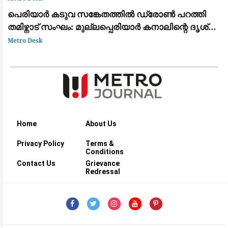
പെരിയാർ കടുവ സങ്കേതത്തിൽ ഡ്രോൺ പറത്തി
തമിഴ്നാട് സംഘം: മുല്ലപ്പെരിയാർ കനാലിന്റെ ദൃശ്യം
പകർത്തി
Metro Desk
Home
About Us
Privacy Policy
Terms &
Conditions
Contact Us
Grievance
Redressal