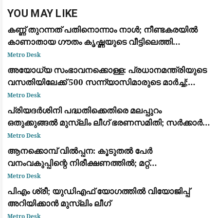
YOU MAY LIKE
കണ്ണ് തുറന്നത് പതിനൊന്നാം നാള്‍; നീണ്ടകരയില്‍
കാണാതായ ഗൗതം കൃഷ്ണയുടെ വീട്ടിലെത്തി
മുഖ്യമന്ത്രി വി ഡി സതീശന്‍
Metro Desk
അയോധ്യ സംഭാവനക്കൊള്ള: പ്രധാനമന്ത്രിയുടെ
വസതിയിലേക്ക് 500 സന്ന്യാസിമാരുടെ മാർച്ച്;
സമഗ്ര അന്വേഷണം ആവശ്യപ്പെട്ട് പ്രതിഷേധം
Metro Desk
പ്രിയദർശിനി പദ്ധതിക്കെതിരെ മലപ്പുറം
ഒതുക്കുങ്ങൽ മുസ്ലിം ലീഗ് ഭരണസമിതി; സർക്കാർ
ജീവനക്കാരെ സൗജന്യയാത്രയിൽ നിന്ന്
Metro Desk
ഒഴിവാക്കണമെന്ന് പ്രമേയം
ആനക്കൊമ്പ് വിൽപ്പന: കൂടുതൽ പേർ
വനംവകുപ്പിന്റെ നിരീക്ഷണത്തിൽ; മറ്റ്
ജില്ലകളിലേക്കും അന്വേഷണം
Metro Desk
പിഎം ശ്രീ; യുഡിഎഫ് യോഗത്തില്‍ വിയോജിപ്പ്
അറിയിക്കാന്‍ മുസ്ലിം ലീഗ്
Metro Desk