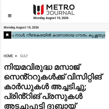
Monday, August 10, 2026
GO
Monday, August 10, 2026
Home
Kerala
National
Gulf
World
Sports
Movies
Health
Automobile
Travel
Education
Novel
Business
Technology
Webstory
HOME
GULF
നിയമവിരുദ്ധ മസാജ്
സെൻ്ററുകൾക്ക് വിസിറ്റിങ്
കാർഡുകൾ അച്ചടിച്ചു;
പ്രിൻ്റിങ് പ്രസുകൾ
അടച്ചുപൂട്ടി ദുബായ്