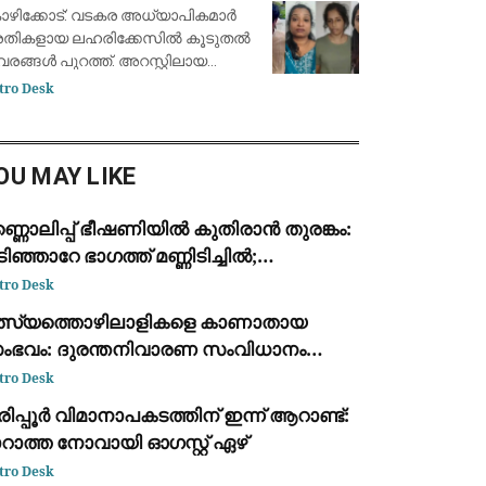
ന്വേഷണ സംഘത്തിന് ലഭിച്ചു
ഴിക്കോട്: വടകര അധ്യാപികമാര്‍
രതികളായ ലഹരിക്കേസില്‍ കൂടുതല്‍
വരങ്ങള്‍ പുറത്ത്. അറസ്റ്റിലായ
ര്‍ത്തനയുടെ ഫോണ്‍ കേന്ദ്രീകരിച്ച്
tro Desk
്തിയ അന്വേഷണത്തിലാണ്
ലീസിന് ലഹരി ഇടപാടുമായി
്ധപ്പെട്ട വിവരങ്ങ
OU MAY LIKE
്ണൊലിപ്പ് ഭീഷണിയിൽ കുതിരാൻ തുരങ്കം:
ിഞ്ഞാറേ ഭാഗത്ത് മണ്ണിടിച്ചിൽ;
്രദേശവാസികളും യാത്രക്കാരും
tro Desk
ശങ്കയിൽ
ത്സ്യത്തൊഴിലാളികളെ കാണാതായ
ംഭവം: ദുരന്തനിവാരണ സംവിധാനം
ർണമായി പരാജയപ്പെട്ടു; കടുത്ത
tro Desk
ിമർശനവുമായി ഫാ. യൂജിൻ പെരേര
ിപ്പൂർ വിമാനാപകടത്തിന് ഇന്ന് ആറാണ്ട്:
റാത്ത നോവായി ഓഗസ്റ്റ് ഏഴ്
tro Desk