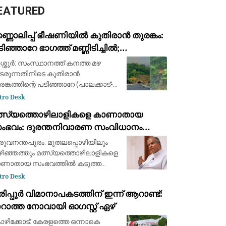
EATURED
്ണൊലിപ്പ് ഭീഷണിയിൽ കുതിരാൻ തുരങ്കം:
ിഞ്ഞാറേ ഭാഗത്ത് മണ്ണിടിച്ചിൽ;
്രദേശവാസികളും യാത്രക്കാരും
ശ്ശൂർ: സംസ്ഥാനത്ത് കനത്ത മഴ
ശങ്കയിൽ
ടരുന്നതിനിടെ കുതിരാൻ
രങ്കത്തിന്റെ പടിഞ്ഞാറേ (പാലക്കാട്-
ശ്ശൂർ പാത) പ്രവേശന കവാടത്തിന്
tro Desk
ീപം ശക്തമായ മണ്ണിടിച്ചിൽ.
ത്സ്യത്തൊഴിലാളികളെ കാണാതായ
ടർച്ചയായി പെയ്യുന്ന മഴയിൽ
ംഭവം: ദുരന്തനിവാരണ സംവിധാനം
രങ്കത്തിന് മുകളിലെ മ
ർണമായി പരാജയപ്പെട്ടു; കടുത്ത
രുവനന്തപുരം: മുതലപ്പൊഴിയിലും
ിമർശനവുമായി ഫാ. യൂജിൻ പെരേര
ഴിഞ്ഞത്തും മത്സ്യത്തൊഴിലാളികളെ
ണാതായ സംഭവത്തില്‍ കടുത്ത
മര്‍ശനവുമായി ലത്തീന്‍ സഭ വികാരി
tro Desk
റല്‍ ഫാ. യൂജിന്‍ പെരേര. സംഭവം
ിപ്പൂർ വിമാനാപകടത്തിന് ഇന്ന് ആറാണ്ട്:
ര്‍ത്തിക്കുന്നത് ഭരണകൂടത്തിന്റെ
റാത്ത നോവായി ഓഗസ്റ്റ് ഏഴ്
ടുകാര്
ഴിക്കോട്: കേരളത്തെ ഒന്നാകെ