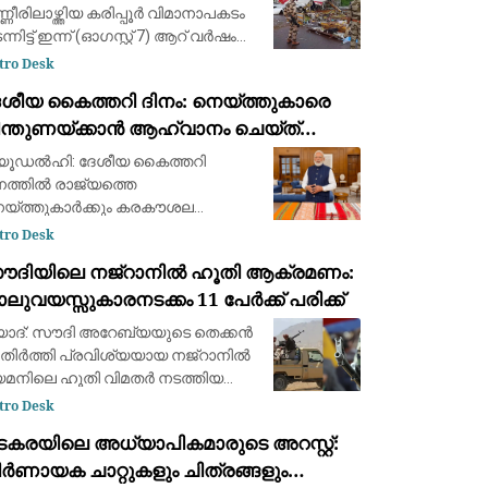
്ണീരിലാഴ്ത്തിയ കരിപ്പൂർ വിമാനാപകടം
്നിട്ട് ഇന്ന് (ഓഗസ്റ്റ് 7) ആറ് വർഷം
കയുന്നു. 2020 ഓഗസ്റ്റ് 7-ന് രാത്രി
tro Desk
ത്ത മഴയത്ത് ദുബായിൽ നിന്ന്
േശീയ കൈത്തറി ദിനം: നെയ്ത്തുകാരെ
്തിയ എയർ ഇന്ത്യ എക്സ്പ്രസ്
ിന്തുണയ്ക്കാൻ ആഹ്വാനം ചെയ്ത്
രധാനമന്ത്രി നരേന്ദ്ര മോദി
യൂഡൽഹി: ദേശീയ കൈത്തറി
നത്തിൽ രാജ്യത്തെ
യ്ത്തുകാർക്കും കരകൗശല
ദഗ്ദ്ധർക്കും ആശംസകൾ നേർന്ന്
tro Desk
രധാനമന്ത്രി നരേന്ദ്ര മോദി.
ൗദിയിലെ നജ്‌റാനിൽ ഹൂതി ആക്രമണം:
്ത്യയുടെ സമ്പന്നമായ കൈത്തറി
ലുവയസ്സുകാരനടക്കം 11 പേർക്ക് പരിക്ക്
രമ്പര്യത്തെയും അതിനായി ജീവിതം
്റിവെച്ച
യാദ്: സൗദി അറേബ്യയുടെ തെക്കൻ
ിർത്തി പ്രവിശ്യയായ നജ്‌റാനിൽ
മനിലെ ഹൂതി വിമതർ നടത്തിയ
്രമണത്തിൽ നാലുവയസ്സുകാരൻ
tro Desk
്പെടെ 11 പേർക്ക് പരിക്കേറ്റു.
ടകരയിലെ അധ്യാപികമാരുടെ അറസ്റ്റ്:
നവാസ മേഖലകളെയും
ർണായക ചാറ്റുകളും ചിത്രങ്ങളും
ധാരണക്കാരെയും ലക്ഷ്യമിട്ട് വ്യാ