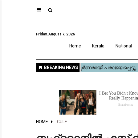
⚲
Home
Kerala
National
Gulf
World
Sports
Movies
Health
Automobile
Travel
Education
Novel
Business
Technology
Webstory
Friday, August 7, 2026
Home
Kerala
National
HOME
GULF