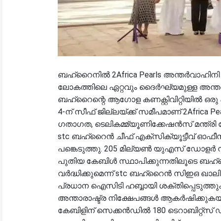
ബഹ്‌റൈനിൽ 2Africa Pearls അന്തർവാഹിനി
ലോകത്തിലെ ഏറ്റവും ദൈർഘ്യമുള്ള അന്തർ
ബഹ്‌റൈന്റെ ആഗോള കണക്റ്റിവിറ്റിയിൽ ഒരു പ
4-ന് സീഫ് ജില്ലയ്ക്ക് സമീപമാണ് 2Africa
ഗതാഗത, ടെലികമ്മ്യൂണിക്കേഷൻസ് മന്ത്ര
stc ബഹ്‌റൈൻ ചീഫ് എക്സിക്യൂട്ടീവ് ഓഫ
പങ്കെടുത്തു. 205 മില്യൺ യുഎസ് ഡോളർ നി
പുതിയ കേബിൾ സ്ഥാപിക്കുന്നതിലൂടെ ബഹ്‌റൈന
വർദ്ധിക്കുമെന്ന് stc ബഹ്‌റൈൻ സിഇഒ ഖാ
പ്രധാന ഐസിടി ഹബ്ബായി ശക്തിപ്പെടുത്തു
അന്താരാഷ്ട്ര നിക്ഷേപങ്ങൾ ആകർഷിക്കുകയു
കേബിളിന് സെക്കൻഡിൽ 180 ടെറാബിറ്റ്സ് ഡാ