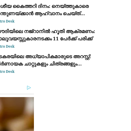
േശീയ കൈത്തറി ദിനം: നെയ്ത്തുകാരെ
ിന്തുണയ്ക്കാൻ ആഹ്വാനം ചെയ്ത്
രധാനമന്ത്രി നരേന്ദ്ര മോദി
tro Desk
ൗദിയിലെ നജ്‌റാനിൽ ഹൂതി ആക്രമണം:
ലുവയസ്സുകാരനടക്കം 11 പേർക്ക് പരിക്ക്
tro Desk
ടകരയിലെ അധ്യാപികമാരുടെ അറസ്റ്റ്:
ർണായക ചാറ്റുകളും ചിത്രങ്ങളും
ന്വേഷണ സംഘത്തിന് ലഭിച്ചു
tro Desk