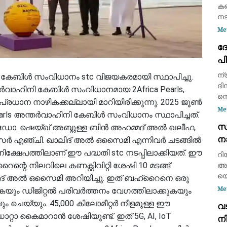
കണ
നടന
തി
Me
കന
ദ
എത
പ
പ്
ന്
 കേബിൾ സംവിധാനം stc വിജയകരമായി സ്ഥാപിച്ചു.
ദി
വാഹിനി കേബിൾ സംവിധാനമായ 2Africa Pearls,
നെ
്രധാന നാഴികക്കല്ലായി മാറിയിരിക്കുന്നു. 2025 ജൂൺ
വി
Me
 Pearls അന്തർവാഹിനി കേബിൾ സംവിധാനം സ്ഥാപിച്ചത്.
പ്
സ
ി ഡോ. ഷെയ്ഖ് അബ്ദുള്ള ബിൻ അഹമ്മദ് അൽ ഖലീഫ,
ഇന
നാ
പാ
ീസർ എഞ്ചി. ഖാലിദ് അൽ ഒസൈമി എന്നിവർ ചടങ്ങിൽ
മാറ
ക്ഷേപത്തിലാണ് ഈ പദ്ധതി stc നടപ്പിലാക്കിയത്. ഈ
റി
്റെ നിലവിലെ കണക്റ്റിവിറ്റി ശേഷി 10 മടങ്ങ്
അത
യെ
ലിദ് അൽ ഒസൈമി അറിയിച്ചു. ഇത് ബഹ്‌റൈനെ ഒരു
ആക
Me
കയും ഡിജിറ്റൽ പരിവർത്തനം വേഗത്തിലാക്കുകയും
ഉൾപ
ം ചെയ്യും. 45,000 കിലോമീറ്റർ നീളമുള്ള ഈ
വ
ജ
റ്റാ കൈമാറാൻ ശേഷിയുണ്ട്. ഇത് 5G, AI, IoT
നി
സാ