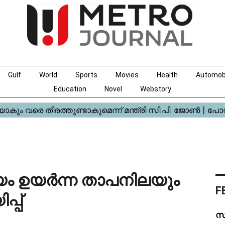
Gulf
World
Sports
Movies
Health
Automob
Education
Novel
Webstory
്യം ഉയർന്ന താപനിലയും
F
പ്പ്
സ