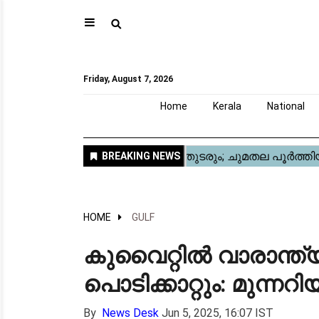
⚲
Home
Kerala
National
Gulf
World
Sports
Movies
Health
Automobile
Travel
Education
Novel
Business
Technology
Webstory
Friday, August 7, 2026
Home
Kerala
National
HOME
GULF
കുവൈറ്റിൽ വാരാന്ത
പൊടിക്കാറ്റും: മുന്നറിയി
By
News Desk
Jun 5, 2025, 16:07 IST