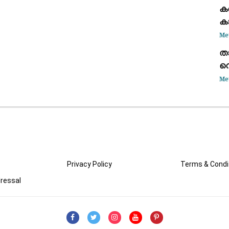
കട
ക
ഭാ
ക
കണ
Me
താ
വെ
അ
Me
കൊ
Privacy Policy
Terms & Condi
ressal