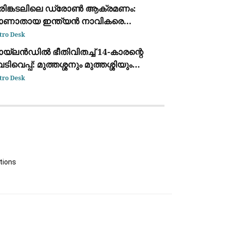
ക്കുന്ന ദൃശ്യം പുറത്ത്: സഹോദരനും
രിങ്കടലിലെ ഡ്രോൺ ആക്രമണം:
ര്യയും കസ്റ്റഡിയിൽ
ാണാതായ ഇന്ത്യൻ നാവികരെ
്ടെത്താനായില്ലെന്ന് കേന്ദ്ര സർക്കാർ
tro Desk
യ്‌ലൻഡിൽ ഭീതിവിതച്ച് 14-കാരന്റെ
ടിവെപ്പ്: മുത്തശ്ശനും മുത്തശ്ശിയും
ധ്യാപകരും അടക്കം 7 പേർ
tro Desk
ല്ലപ്പെട്ടു
tions