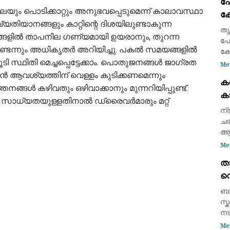
പ
ബോ
യും പൊടിക്കാറ്റും അനുഭവപ്പെടുമെന്ന് കാലാവസ്ഥാ
ക്
അ
ദ വ്യതിയാനങ്ങളും കാറ്റിന്റെ ദിശയിലുണ്ടാകുന്ന
ക
തൃ
സങ്ങളിൽ താപനില ഗണ്യമായി ഉയരാനും, തുറന്ന
കട
പോ
ണ്ടെന്നും അധികൃതർ അറിയിച്ചു. പകൽ സമയങ്ങളിൽ
ഭാ
ക്
ടി സ്ഥിതി മെച്ചപ്പെട്ടേക്കാം. പൊതുജനങ്ങൾ ജാഗ്രത
എന
Me
സമ
ൻ ആവശ്യത്തിന് വെള്ളം കുടിക്കണമെന്നും
ക
ഇട
തനങ്ങൾ കഴിവതും ഒഴിവാക്കാനും മുന്നറിയിപ്പുണ്ട്.
ക
ആയ
ൻ സാധ്യതയുള്ളതിനാൽ ഡ്രൈവർമാരും മറ്റ്
കണ
ന്
ചര
ആക
രണ
Me
സാ
താ
സു
വെ
വി
അ
ബാ
കൊ
സ്
നട
കൊ
Me