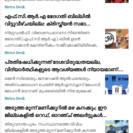
പയ്യന്നൂര്‍ തഹസില്‍ദാര്‍ക്കെതിരെ കുടുംബം.
Metro Desk
മൃതദേഹം തിരുവനന്തപുരത്ത് എത്തിക
എഫ്.സി.ആർ.എ ഭേദഗതി ബില്ലിൽ
വിട്ടുവീഴ്ചയില്ല: ക്രിസ്ത്യൻ സഭാ
നേതൃത്വവുമായുള്ള ചർച്ചയിൽ മാറ്റമില്ലാതെ
ന്യൂഡൽഹി: വിദേശസംഭാവനാ നിയന്ത്രണ
കേന്ദ്ര നിലപാട്
ഭേദഗതി (എഫ്.സി.ആർ.എ.) ബിൽ ഉടൻ
പാസാക്കാൻ കേന്ദ്രനീക്കം സജീവമാക്കിയിരിക്കെ,
ആഭ്യന്തരമന്ത്രി അമിത്ഷായുമായി വീണ്ടും
Metro Desk
കൂടിക്കാഴ്ച നടത്തി ക്രൈസ്തവ സഭാ
പ്രതിഷേധിക്കുന്നത് ദേശവിരുദ്ധതയല്ല,
നേതൃത്വങ്ങൾ. ഒരാഴ്ചയ്ക
വിദ്യാർത്ഥികളുടെ ആവശ്യങ്ങൾ ന്യായമാണ്:
ആർ.എസ്.എസ് മേധാവി മോഹൻ ഭാഗവത്
ജെൻ സിയെയും ജനറേഷൻ ആൽഫയെയും
അഭിസംബോധന ചെയ്ത് ആർഎസ്എസ് മേധാവി
മോഹൻ ഭാഗവത്. മുംബൈയിൽ നിത മുകേഷ്
അംബാനി കൾച്ചറൽ സെൻ്ററിൽ നടക്കുന്ന
Metro Desk
ഐഐഎംയുഎൻ (IIMUN) വാർഷിക
അടുത്ത മൂന്ന് മണിക്കൂറിൽ മഴ കനക്കും; ഈ
ചാമ്പ്യൻഷിപ്പ് കോൺഫറൻസിന്റെ ഉദ്ഘാടന
ജില്ലകളിൽ റെഡ്, ഓറഞ്ച് അലർട്ടുകൾ
പ്രസംഗത്തില
പ്രഖ്യാപിച്ചു
തിരുവനന്തപുരം: സംസ്ഥാനത്തെ വിവിധ
ജില്ലകളിൽ അടുത്ത മൂന്ന് മണിക്കൂറിൽ കനത്ത