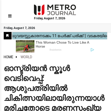
Friday, August 7, 2026
GO
Friday, August 7, 2026
Home
Kerala
National
Gulf
World
Sports
Movies
Health
Automobile
Travel
Education
Novel
Business
Technology
Webstory
HOME
WORLD
ഓസ്ട്രിയൻ സ്കൂൾ
വെടിവെപ്പ്:
ആശുപത്രിയിൽ
ചികിത്സയിലായിരുന്നയാൾ
മരിച്ചതോടെ മരണസംഖ്യ