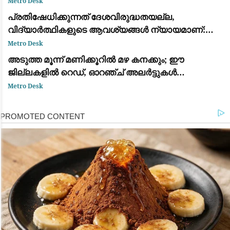
Metro Desk
കേന്ദ്ര നിലപാട്
പ്രതിഷേധിക്കുന്നത് ദേശവിരുദ്ധതയല്ല,
വിദ്യാർത്ഥികളുടെ ആവശ്യങ്ങൾ ന്യായമാണ്:
ആർ.എസ്.എസ് മേധാവി മോഹൻ ഭാഗവത്
Metro Desk
അടുത്ത മൂന്ന് മണിക്കൂറിൽ മഴ കനക്കും; ഈ
ജില്ലകളിൽ റെഡ്, ഓറഞ്ച് അലർട്ടുകൾ
പ്രഖ്യാപിച്ചു
Metro Desk