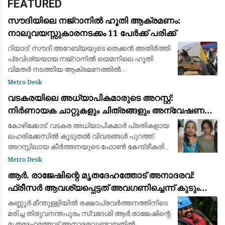
FEATURED
സൗദിയിലെ നജ്‌റാനിൽ ഹൂതി ആക്രമണം:
നാലുവയസ്സുകാരനടക്കം 11 പേർക്ക് പരിക്ക്
റിയാദ്: സൗദി അറേബ്യയുടെ തെക്കൻ അതിർത്തി
പ്രവിശ്യയായ നജ്‌റാനിൽ യെമനിലെ ഹൂതി
വിമതർ നടത്തിയ ആക്രമണത്തിൽ
നാലുവയസ്സുകാരൻ ഉൾപ്പെടെ 11 പേർക്ക്
Metro Desk
പരിക്കേറ്റു. ജനവാസ മേഖലകളെയും
വടകരയിലെ അധ്യാപികമാരുടെ അറസ്റ്റ്:
സാധാരണക്കാരെയും ലക്ഷ്യമിട്ട് വ്യാ
നിർണായക ചാറ്റുകളും ചിത്രങ്ങളും അന്വേഷണ
സംഘത്തിന് ലഭിച്ചു
കോഴിക്കോട്: വടകര അധ്യാപികമാര്‍ പ്രതികളായ
ലഹരിക്കേസില്‍ കൂടുതല്‍ വിവരങ്ങള്‍ പുറത്ത്.
അറസ്റ്റിലായ കീര്‍ത്തനയുടെ ഫോണ്‍ കേന്ദ്രീകരിച്ച്
നത്തിയ അന്വേഷണത്തിലാണ് പൊലീസിന്
Metro Desk
ലഹരി ഇടപാടുമായി ബന്ധപ്പെട്ട വിവരങ്ങ
ആര്‍. രാജേഷിന്റെ മൃതദേഹത്തോട് അനാദരവ്:
ഫ്രീസര്‍ ആവശ്യപ്പെട്ടത് അവഗണിച്ചെന്ന് കുടുംബം;
പയ്യന്നൂര്‍ തഹസില്‍ദാര്‍ക്കെതിരെ ഗുരുതര
കണ്ണൂര്‍ മീന്തുള്ളിയില്‍ രക്ഷാപ്രവര്‍ത്തനത്തിനിടെ
ആരോപണം
മരിച്ച തിരുവനന്തപുരം സ്വദേശി ആര്‍.രാജേഷിന്റെ
മൃതദേഹത്തോട് അനാദരവുണ്ടായതില്‍