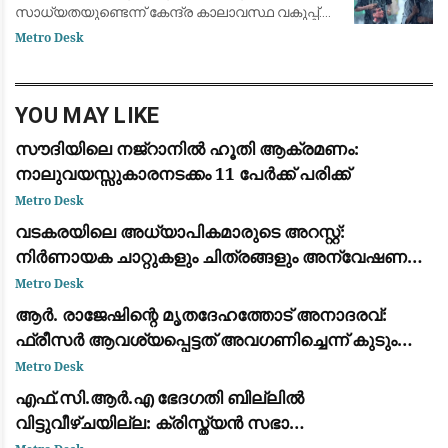
സാധ്യതയുണ്ടെന്ന് കേന്ദ്ര കാലാവസ്ഥ വകുപ്പ്.
കോട്ടയം, ആലപ്പുഴ, എറണാകുളം, തൃശൂർ,
Metro Desk
പാലക്കാട്, കണ്ണൂർ, കാസർകോട് ജില്ലകളിൽ
അടുത്ത മൂ
YOU MAY LIKE
സൗദിയിലെ നജ്‌റാനിൽ ഹൂതി ആക്രമണം:
നാലുവയസ്സുകാരനടക്കം 11 പേർക്ക് പരിക്ക്
Metro Desk
വടകരയിലെ അധ്യാപികമാരുടെ അറസ്റ്റ്:
നിർണായക ചാറ്റുകളും ചിത്രങ്ങളും അന്വേഷണ
സംഘത്തിന് ലഭിച്ചു
Metro Desk
ആര്‍. രാജേഷിന്റെ മൃതദേഹത്തോട് അനാദരവ്:
ഫ്രീസര്‍ ആവശ്യപ്പെട്ടത് അവഗണിച്ചെന്ന് കുടുംബം;
പയ്യന്നൂര്‍ തഹസില്‍ദാര്‍ക്കെതിരെ ഗുരുതര
Metro Desk
ആരോപണം
എഫ്.സി.ആർ.എ ഭേദഗതി ബില്ലിൽ
വിട്ടുവീഴ്ചയില്ല: ക്രിസ്ത്യൻ സഭാ
നേതൃത്വവുമായുള്ള ചർച്ചയിൽ മാറ്റമില്ലാതെ