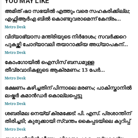
YOU MAY LIKE
അമിത് ഷാ സഭയിൽ എത്തും വരെ സഹകരിക്കില്ല;
എഫ്സിആർഎ ബിൽ കൊണ്ടുവരാമെന്ന് കേന്ദ്രം
കരുതേണ്ട: കെ സി വേണു​ഗോപാൽ
Metro Desk
വിദ്യാഭ്യാസ മന്ത്രിയുടെ നിർദേശം; സവർക്കറെ
പുകഴ്ത്തി ചോദ്യാവലി തയാറാക്കിയ അധ്യാപകന്
സസ്പെൻഷൻ
Metro Desk
കോംഗോയിൽ ഐസിസ് ബന്ധമുള്ള
തീവ്രവാദികളുടെ ആക്രമണം: 13 പേർ
കൊല്ലപ്പെട്ടു; വീടുകൾ കത്തിച്ചു
Metro Desk
ഭക്ഷണം കഴിച്ചതിന് പിന്നാലെ മരണം; പാകിസ്താനിൽ
ലഷ്കർ കമാൻഡർ കൊല്ലപ്പെട്ടു
Metro Desk
ശബരിമല നെയ്യ് ക്രമക്കേട്: പി. എസ്. പ്രശാന്തിന്
തിരിച്ചടി; കുരുക്കായി സ്വന്തം കൈപ്പടയിലെ കുറിപ്പ്
Metro Desk