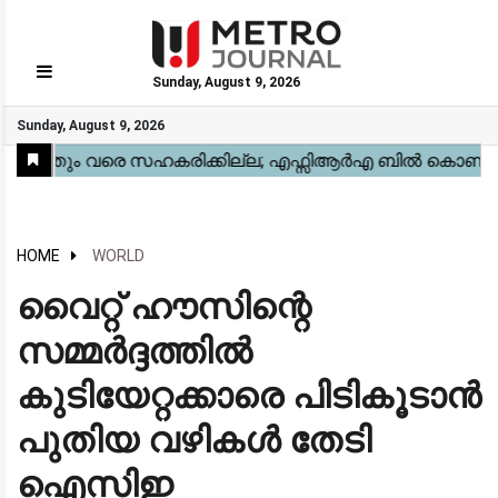
Sunday, August 9, 2026
GO
Sunday, August 9, 2026
Home
Kerala
National
Gulf
World
Sports
Movies
Health
Automobile
Travel
Education
Novel
Business
Technology
Webstory
HOME
WORLD
വൈറ്റ് ഹൗസിന്റെ
സമ്മർദ്ദത്തിൽ
കുടിയേറ്റക്കാരെ പിടികൂടാൻ
പുതിയ വഴികൾ തേടി
ഐസിഇ