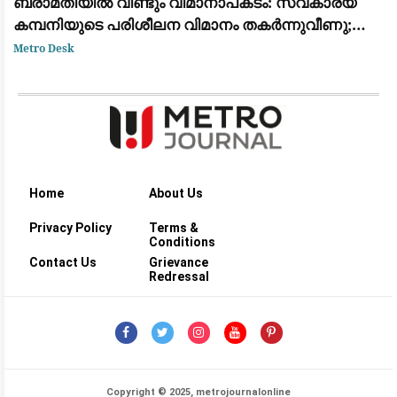
ബരാമതിയിൽ വീണ്ടും വിമാനാപകടം: സ്വകാര്യ
കമ്പനിയുടെ പരിശീലന വിമാനം തകർന്നുവീണു;
ആളപായമില്ല
Metro Desk
Home
About Us
Privacy Policy
Terms &
Conditions
Contact Us
Grievance
Redressal
Copyright © 2025, metrojournalonline