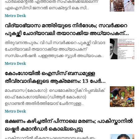
പാർലമെന്റിൽ എത്താതെ സഹകരിക്കില്ലെന്ന്
എഐസിസി ജനറൽ സെക്രട്ടറി കെ സി
വേണുഗോപാൽ. മണ്ഡല പുനർ നിർണയവുമായി
Metro Desk
ബന്ധപ്പെട്ട ബില്ല് അവതരിപ്പിക്കുന്നതിന് മുൻപ്
വിദ്യാഭ്യാസ മന്ത്രിയുടെ നിർദേശം; സവർക്കറെ
സർവകക്ഷി യോഗം വിളി
പുകഴ്ത്തി ചോദ്യാവലി തയാറാക്കിയ അധ്യാപകന്
സസ്പെൻഷൻ
തിരുവനന്തപുരം: വി ഡി സവർക്കറെ പുകഴ്ത്തി വിവാദ
ചോദ്യാവലി തയാറാക്കിയ അധ്യാപകന്
സസ്പെൻഷൻ. പള്ളത്തുടക്ക സ്കൂൾ അധ്യാപകൻ
ഗുരു പ്രസാദിനെയാണ് സസ്പെൻഡ് ചെയ്തത്.
Metro Desk
വിദ്യാഭ്യാസ മന്ത്രിയുടെ നിർദേശത്തെ
കോംഗോയിൽ ഐസിസ് ബന്ധമുള്ള
തുടർന്നാണ് ന
തീവ്രവാദികളുടെ ആക്രമണം: 13 പേർ
കൊല്ലപ്പെട്ടു; വീടുകൾ കത്തിച്ചു
മാംബാസ (കോംഗോ): ഡെമോക്രാറ്റിക് റിപ്പബ്ലിക്
ഓഫ് കോംഗോയിലെ (ഡിആർ കോംഗോ)
ഉഗാണ്ടൻ അതിർത്തിയോട് ചേർന്നുള്ള
ഗ്രാമത്തിൽ ഐസിസ് (ഇസ്ലാമിക് സ്റ്റേറ്റ്)
Metro Desk
ബന്ധമുള്ള ഭീകരർ നടത്തിയ ആക്രമണത്തിൽ
ഭക്ഷണം കഴിച്ചതിന് പിന്നാലെ മരണം; പാകിസ്താനിൽ
കുറഞ്ഞത് 13 പേർ കൊല്ല
ലഷ്കർ കമാൻഡർ കൊല്ലപ്പെട്ടു
പാകിസ്താനിൽ ഭീകരസംഘടനയായ ലഷ്കർ-ഇ-