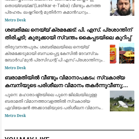
തൊയ്ബയ്ക്ക് (Lashkar-e-Taiba) വീണ്ടും കനത്ത
പ്രഹരം. ലഷ്കറിന്റെ മുതിർന്ന കമാൻഡറും
ഹാഫിസ് സയീദിന്റെ അടുത്ത വിശ്വസ്തനുമായ
Metro Desk
ഖാരി സയീദ് അബ്ദുൾ അസീസ് (Qari Saeed Abdul
ശബരിമല നെയ്യ് ക്രമക്കേട്: പി. എസ്. പ്രശാന്തിന്
Aziz)
തിരിച്ചടി; കുരുക്കായി സ്വന്തം കൈപ്പടയിലെ കുറിപ്പ്
തിരുവനന്തപുരം: ശബരിമലയിലെ നെയ്യ്
ക്രമക്കേടുമായി ബന്ധപ്പെട്ട കേസിൽ ദേവസ്വം
ബോർഡ് മുൻ പ്രസിഡന്റ് പി എസ് പ്രശാന്തിനും
മുൻ അംഗം എ അജികുമാറിനും വലിയ തിരിച്ചടി.
Metro Desk
ഇരുവർക്കുമെതിരെ നിർണായക തെളിവുകൾ
ബരാമതിയിൽ വീണ്ടും വിമാനാപകടം: സ്വകാര്യ
വിജിലൻസ് പ്
കമ്പനിയുടെ പരിശീലന വിമാനം തകർന്നുവീണു;
ആളപായമില്ല
പൂനെ: മഹാരാഷ്ട്രയിലെ പൂനെ ജില്ലയിലുള്ള
ബരാമതി വിമാനത്താവളത്തിൽ സ്വകാര്യ
ഏവിയേഷൻ അക്കാദമിയുടെ പരിശീലന വിമാനം
തകർന്നുവീണു. കാർവർ ഏവിയേഷൻ (Carver
Metro Desk
Aviation) കമ്പനിയുടെ സെസ്ന 172 (VT-SEX) എന്ന
പരിശീലന വിമ