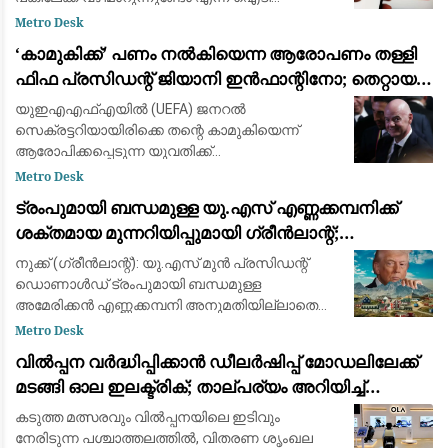
മന്ത്രാലയം വിലയിരുത്തുന്നു
Metro Desk
​‘കാമുകിക്ക്’ പണം നൽകിയെന്ന ആരോപണം തള്ളി
ഫിഫ പ്രസിഡന്റ് ജിയാനി ഇൻഫാന്റിനോ; തെറ്റായ
പ്രചാരണമെന്ന് പ്രതികരണം
യുഇഎഎഫ്‌എയിൽ (UEFA) ജനറൽ
സെക്രട്ടറിയായിരിക്കെ തന്റെ കാമുകിയെന്ന്
ആരോപിക്കപ്പെടുന്ന യുവതിക്ക്
ഓർഗനൈസേഷന്റെ പണം നൽകി
Metro Desk
ഒഴിവാക്കിയെന്ന ആരോപണങ്ങൾ പൂർണ്ണമായും
ട്രംപുമായി ബന്ധമുള്ള യു.എസ് എണ്ണക്കമ്പനിക്ക്
തള്ളി ഫിഫ പ്രസിഡന്റ് ജിയാനി ഇൻഫാന്റിനോ.
ശക്തമായ മുന്നറിയിപ്പുമായി ഗ്രീൻലാന്റ്;
ബ്രിട്ട
അനുമതിയില്ലാതെ ഡ്രില്ലിംഗ് ഉപകരണങ്ങൾ
നുക്ക് (ഗ്രീൻലാന്റ്): യു.എസ് മുൻ പ്രസിഡന്റ്
എത്തിച്ചതിൽ അമർഷം
ഡൊണാൾഡ് ട്രംപുമായി ബന്ധമുള്ള
അമേരിക്കൻ എണ്ണക്കമ്പനി അനുമതിയില്ലാതെ
ഖനന സാമഗ്രികൾ കരയിലെത്തിച്ച സംഭവത്തിൽ
Metro Desk
കടുത്ത മുന്നറിയിപ്പുമായി ഗ്രീൻലാന്റ് സർക്കാർ.
വിൽപ്പന വർദ്ധിപ്പിക്കാൻ ഡീലർഷിപ്പ് മോഡലിലേക്ക്
കിഴക
മടങ്ങി ഓല ഇലക്ട്രിക്; താല്പര്യം അറിയിച്ച്
ആയിരത്തോളം പേർ
കടുത്ത മത്സരവും വിൽപ്പനയിലെ ഇടിവും
നേരിടുന്ന പശ്ചാത്തലത്തിൽ, വിതരണ ശൃംഖല