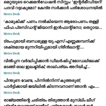
മെറ്റയുടെ റെക്കമൻഡേഷൻ സിസ്റ്റം: 'ഇന്റർമീഡിയറി'
പദവി റദ്ദാകുമോ? കേന്ദ്ര സർക്കാർ പരിശോധനയിൽ
Metro Desk
​‘കാമുകിക്ക്’ പണം നൽകിയെന്ന ആരോപണം തള്ളി
ഫിഫ പ്രസിഡന്റ് ജിയാനി ഇൻഫാന്റിനോ; തെറ്റായ
പ്രചാരണമെന്ന് പ്രതികരണം
Metro Desk
ട്രംപുമായി ബന്ധമുള്ള യു.എസ് എണ്ണക്കമ്പനിക്ക്
ശക്തമായ മുന്നറിയിപ്പുമായി ഗ്രീൻലാന്റ്;
അനുമതിയില്ലാതെ ഡ്രില്ലിംഗ് ഉപകരണങ്ങൾ
Metro Desk
എത്തിച്ചതിൽ അമർഷം
വിൽപ്പന വർദ്ധിപ്പിക്കാൻ ഡീലർഷിപ്പ് മോഡലിലേക്ക്
മടങ്ങി ഓല ഇലക്ട്രിക്; താല്പര്യം അറിയിച്ച്
ആയിരത്തോളം പേർ
Metro Desk
പിന്തുണ വേണ്ട, പിന്നിൽനിന്ന് കുത്തരുത്;
പാർട്ടിക്കായി ജയിലിൽ കിടന്നവനാണ് ഞാൻ: എം.വി.
ജയരാജന് മറുപടിയുമായി അർജുൻ ആയങ്കി
Metro Desk
രാജ്യത്തിന്റെ ചരിത്രം തിരുത്താൻ മുസ്ലിം ലീഗ്
ശ്രമിക്കേണ്ടെന്ന് രാജീവ് ചന്ദ്രശേഖർ; സവർക്കർ