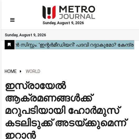
Sunday, August 9, 2026
GO
Sunday, August 9, 2026
Home
Kerala
National
Gulf
World
Sports
Movies
Health
Automobile
Travel
Education
Novel
Business
Technology
Webstory
HOME
WORLD
ഇസ്രായേൽ
ആക്രമണങ്ങൾക്ക്
മറുപടിയായി ഹോർമുസ്
കടലിടുക്ക് അടയ്ക്കുമെന്ന്
ഇറാൻ