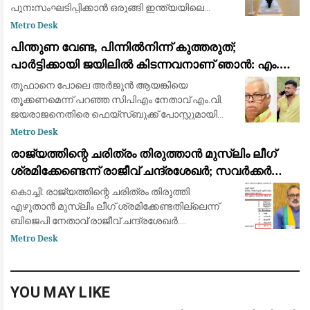
പുനഃസംഘടിപ്പിക്കാൻ ഒരുങ്ങി ഇന്ത്യയിലെ
മുൻനിര ഇലക്ട്രിക് ഇരുചക്ര വാഹന
Metro Desk
നിർമ്മാതാക്കളായ ഓല ഇലക്ട്രിക് (Ola Electric).
പിന്തുണ വേണ്ട, പിന്നിൽനിന്ന് കുത്തരുത്;
ഇതുവരെ കമ്പ
പാർട്ടിക്കായി ജയിലിൽ കിടന്നവനാണ് ഞാൻ: എം.വി.
ജയരാജന് മറുപടിയുമായി അർജുൻ ആയങ്കി
തൂഫാനെ പോലെ അര്‍ജുന്‍ ആയങ്കിയെ
തൂക്കണമെന്ന് പറഞ്ഞ സിപിഎം നേതാവ് എം.വി.
ജയരാജനെതിരെ ഫെയ്സ്ബുക്ക് പോസ്റ്റുമായി
അര്‍ജുന്‍ ആയങ്കി. തനിക്ക് അയിത്തം
Metro Desk
കൽപ്പിക്കുന്നതിനും തള്ളിപ്പറയുന്നതിനും മുൻപ്
രാജ്യത്തിന്റെ ചരിത്രം തിരുത്താൻ മുസ്ലിം ലീഗ്
താനീ പ്രസ്
ശ്രമിക്കേണ്ടെന്ന് രാജീവ് ചന്ദ്രശേഖർ; സവർക്കർ
ചോദ്യ വിവാദത്തിൽ ശക്തമായ പ്രതികരണം
കൊച്ചി: രാജ്യത്തിന്റെ ചരിത്രം തിരുത്തി
എഴുതാൻ മുസ്ലിം ലീഗ് ശ്രമിക്കേണ്ടതില്ലെന്ന്
ബിജെപി നേതാവ് രാജീവ് ചന്ദ്രശേഖർ.
സ്വാതന്ത്ര്യസമര ക്വിസ് മത്സരത്തിൽ വി.ഡി.
Metro Desk
സവർക്കറെക്കുറിച്ചുള്ള ചോദ്യം ഉൾപ്പെടുത്തിയത
YOU MAY LIKE