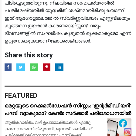
പിടിച്ചെടുത്തിരുന്നു. നിലവിലെ സാഹചര്യത്തിൽ
പശ്ചിമേഷ്യയിൽ യുദ്ധഭീതി ശക്തമായിരിക്കുകയാണ്.
ഇത് ആഗോളതലത്തിൽ സ്വർണ്ണവിലയും എണ്ണവിലയും
കുത്തനെ ഉയരാൻ കാരണമായിട്ടുണ്ട്. വരും
ദിവസങ്ങളിൽ സംഘർഷം കൂടുതൽ രൂക്ഷമാകുമോ എന്ന്
ഉറ്റുനോക്കുകയാണ് ലോകരാജ്യങ്ങൾ.
Share this story
FEATURED
മെറ്റയുടെ റെക്കമൻഡേഷൻ സിസ്റ്റം: 'ഇന്റർമീഡിയറി'
പദവി റദ്ദാകുമോ? കേന്ദ്ര സർക്കാർ പരിശോധനയിൽ
ആൽഗോരിതം വഴി ഉപയോക്താക്കൾ എന്തു
കാണണമെന്ന് തീരുമാനിക്കുന്നത് 'പബ്ലിഷർ'
പങ്കിലേക്ക് വഴിമാറുന്നുണ്ടോ എന്ന് ഐടി