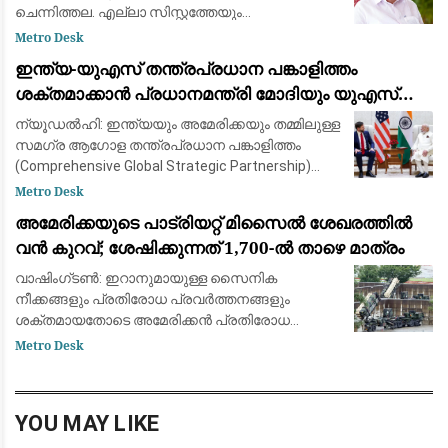
ചെന്നിത്തല. എല്ലാ സിസ്റ്റത്തേയും
വെല്ലുവിളിക്കുന്ന ഗുണ്ടയ്ക്ക് ഇതാണ് അനുഭവം.
Metro Desk
കേരളം ഗുണ്ടകളുടെ പറുദീസയല്ല.
ഇന്ത്യ-യുഎസ് തന്ത്രപ്രധാന പങ്കാളിത്തം
സ്വൈര്യജീവിതം അപകടത്തിലാക്കുന
ശക്തമാക്കാൻ പ്രധാനമന്ത്രി മോദിയും യുഎസ്
വൈസ് പ്രസിഡന്റ് ജെ.ഡി. വാൻസും ചർച്ച നടത്തി
ന്യൂഡൽഹി: ഇന്ത്യയും അമേരിക്കയും തമ്മിലുള്ള
സമഗ്ര ആഗോള തന്ത്രപ്രധാന പങ്കാളിത്തം
(Comprehensive Global Strategic Partnership)
കൂടുതൽ ശക്തമാക്കുന്നതിനായി പ്രധാനമന്ത്രി
Metro Desk
നരേന്ദ്ര മോദിയും യുഎസ് വൈസ് പ്രസിഡ
അമേരിക്കയുടെ പാട്രിയറ്റ് മിസൈൽ ശേഖരത്തിൽ
വൻ കുറവ്; ശേഷിക്കുന്നത് 1,700-ൽ താഴെ മാത്രം
വാഷിംഗ്ടൺ: ഇറാനുമായുള്ള സൈനിക
നീക്കങ്ങളും പ്രതിരോധ പ്രവർത്തനങ്ങളും
ശക്തമായതോടെ അമേരിക്കൻ പ്രതിരോധ
സേനയുടെ പക്കലുള്ള പാട്രിയറ്റ്
Metro Desk
വ്യോമപ്രതിരോധ മിസൈൽ (Patriot Interceptor
Missile) ശേഖരം വൻതോതിൽ കുറഞ്ഞത
YOU MAY LIKE