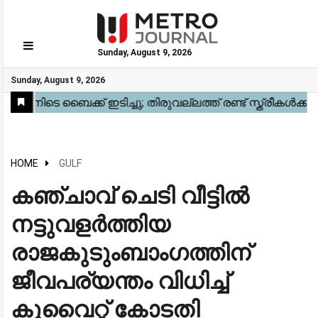
Sunday, August 9, 2026
GO
Sunday, August 9, 2026
Home
Kerala
National
Gulf
World
Sports
Movies
Health
Automobile
Travel
Education
Novel
Business
Technology
Webstory
HOME
GULF
കഞ്ചാവ് ചെടി വീട്ടില്‍
നട്ടുവളര്‍ത്തിയ
രാജകുടുംബാംഗത്തിന്
ജീവപര്യന്തം വിധിച്ച്
കുവൈറ്റ് കോടതി