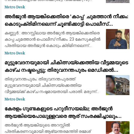
എന്നിവരാണ് മരിച്ചത്. ഇന്ന് രാവിലെ തിരുവല്ലം
Metro Desk
ബൈപാസ് റോഡില്‍ കരിമ്പുവിള ജങ്ഷ
അർജുൻ ആയങ്കിക്കെതിരെ 'കാപ്പ' ചുമത്താൻ നീക്കം:
കൊടുംക്രിമിനലെന്ന് ചൂണ്ടിക്കാട്ടി പൊലീസ്
റിപ്പോർട്ട് നൽകും
കണ്ണൂർ : അറസ്റ്റിലായ അർജുൻ ആയങ്കിക്കെതിരെ
കാപ്പ ചുമത്താൻ പൊലീസ് നീക്കം. 23 കേസുകളിൽ
പ്രതിയായ അർജുൻ കൊടും ക്രിമിനലെന്ന്
പൊലീസ് റിപ്പോർട്ട് നൽകും. അർജുനെതിരെ രണ്ട്
Metro Desk
വധ ശ്രമക്കേസുകളും, ആയുധം ഉപയോഗിച്ച് മ
മുട്ടുവേദനയുമായി ചികിത്സയ്ക്കെത്തിയ വീട്ടമ്മയുടെ
കാഴ്ച നഷ്ടപ്പെട്ടു; തിരുവനന്തപുരം മെഡിക്കൽ
കോളെജ് ഡോക്റ്റർക്കെതിരേ പരാതി
തിരുവനന്തപുരം: തിരുവനന്തപുരത്ത്
മുട്ടുവേദനയുമായി ചികിത്സയ്ക്കെത്തിയ
വീട്ടമ്മയ്ക്ക് കാഴ്ച നഷ്ടമായതായി പരാതി. മരുന്ന്
മാറി നൽകിയെന്നാരോപിച്ച് തിരുവനന്തപുരം
Metro Desk
മെഡിക്കൽ കോളെജിലെ ഡോക്റ്റർ ജേക്കബ്
കേരളം ഗുണ്ടകളുടെ പറുദീസയല്ല; അർജുൻ
ആന്‍റണിക്ക
ആയങ്കിയെപോലുള്ളവരെ ആര് സംരക്ഷിച്ചാലും
കാര്യമില്ല: രമേശ് ചെന്നിത്തല
അർജുൻ ആയങ്കിയുടെ അറസ്റ്റിൽ
പ്രതികരണവുമായി ആഭ്യന്തരമന്ത്രി രമേശ്