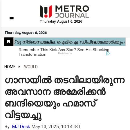
Thursday, August 6, 2026
GO
Thursday, August 6, 2026
Home
Kerala
National
Gulf
World
Sports
Movies
Health
Automobile
Travel
Education
Novel
Business
Technology
Webstory
HOME
WORLD
ഗാസയിൽ തടവിലായിരുന്ന
അവസാന അമേരിക്കൻ
ബന്ദിയെയും ഹമാസ്
വിട്ടയച്ചു
By
MJ Desk
May 13, 2025, 10:14 IST