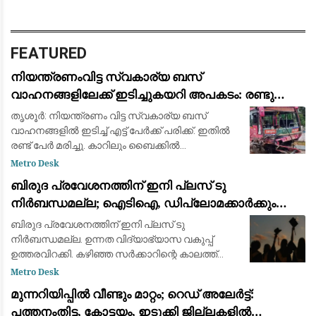
FEATURED
നിയന്ത്രണംവിട്ട സ്വകാര്യ ബസ്
വാഹനങ്ങളിലേക്ക് ഇടിച്ചുകയറി അപകടം: രണ്ടു
മരണം, എട്ട് പേർക്ക് പരിക്ക്
തൃശൂര്‍: നിയന്ത്രണം വിട്ട സ്വകാര്യ ബസ്
വാഹനങ്ങളില്‍ ഇടിച്ച് എട്ട് പേര്‍ക്ക് പരിക്ക്. ഇതില്‍
രണ്ട് പേർ മരിച്ചു. കാറിലും ബൈക്കിൽ
സഞ്ചരിച്ചവരാണ് മരച്ചത്. ബസ് അമിത
Metro Desk
വേഗതയിലാരുന്നു. കുന്നംകുളം പാറേമ്പാടത്ത
ബിരുദ പ്രവേശനത്തിന് ഇനി പ്ലസ് ടു
നിർബന്ധമല്ല; ഐടിഐ, ഡിപ്ലോമക്കാർക്കും
അവസരം നൽകി ഉന്നത വിദ്യാഭ്യാസ വകുപ്പ്
ബിരുദ പ്രവേശനത്തിന് ഇനി പ്ലസ് ടു
ഉത്തരവിറക്കി
നിർബന്ധമല്ല. ഉന്നത വിദ്യാഭ്യാസ വകുപ്പ്
ഉത്തരവിറക്കി. കഴിഞ്ഞ സർക്കാറിന്റെ കാലത്ത്
നൽകിയ പ്രൊപ്പോസലിനാണ് അംഗീകാരമായത്.
Metro Desk
പത്താം ക്ലാസ് കഴിഞ്ഞ് ഐടിഐ/ ഡിപ്ലോമ/
മുന്നറിയിപ്പില്‍ വീണ്ടും മാറ്റം; റെഡ് അലേർട്ട്:
മറ്റു ഭാഷ കോ
പത്തനംതിട്ട, കോട്ടയം, ഇടുക്കി ജില്ലകളില്‍