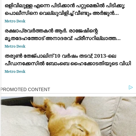
ഒളിവിലുള്ള എന്നെ പിടിക്കാൻ പറ്റുമെങ്കിൽ പിടിക്കൂ;
പൊലീസിനെ വെല്ലുവിളിച്ച് വീണ്ടും അർജുൻ
ആയങ്കി
Metro Desk
രക്ഷാപ്രവർത്തകൻ ആർ. രാജേഷിന്റെ
മൃതദേഹത്തോട് അനാദരവ്: ഫ്രീസറില്ലാത്ത
ആംബുലൻസിൽ കൊണ്ടുപോയത് ചാവക്കാട് വരെ;
Metro Desk
ഒടുവിൽ വാഹനം മാറ്റി
തരുൺ തേജ്പാലിന് 10 വർഷം തടവ്; 2013-ലെ
പീഡനക്കേസിൽ ബോംബെ ഹൈക്കോടതിയുടെ വിധി
Metro Desk