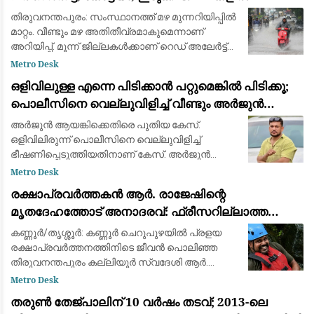
അതിതീവ്രമാകും
തിരുവനന്തപുരം: സംസ്ഥാനത്ത് മഴ മുന്നറിയിപ്പില്‍
മാറ്റം. വീണ്ടും മഴ അതിതീവ്രമാകുമെന്നാണ്
അറിയിപ്പ്. മൂന്ന് ജില്ലകള്‍ക്കാണ് റെഡ് അലേര്‍ട്ട്
നല്‍കിയിരിക്കുന്നത്. പത്തനംതിട്ട, കോട്ടയം, ഇടുക്കി
Metro Desk
ജില്ലകളിലാണ
ഒളിവിലുള്ള എന്നെ പിടിക്കാൻ പറ്റുമെങ്കിൽ പിടിക്കൂ;
പൊലീസിനെ വെല്ലുവിളിച്ച് വീണ്ടും അർജുൻ
ആയങ്കി
അർജുൻ ആയങ്കിക്കെതിരെ പുതിയ കേസ്.
ഒളിവിലിരുന്ന് പൊലീസിനെ വെല്ലുവിളിച്ച്
ഭീഷണിപ്പെടുത്തിയതിനാണ് കേസ്. അർജുൻ
ആയ്യങ്കിക്കെതിരെ ഊന്നുകൽ പൊലീസ്
Metro Desk
കേസെടുത്തു. ഊന്നുകൽ CI യെ
രക്ഷാപ്രവർത്തകൻ ആർ. രാജേഷിന്റെ
ഭീഷണിപ്പെടുത്തിയതിലാണ് നടപടി. നേരത്
മൃതദേഹത്തോട് അനാദരവ്: ഫ്രീസറില്ലാത്ത
ആംബുലൻസിൽ കൊണ്ടുപോയത് ചാവക്കാട് വരെ;
കണ്ണൂർ/തൃശ്ശൂർ: കണ്ണൂർ ചെറുപുഴയിൽ പ്രളയ
ഒടുവിൽ വാഹനം മാറ്റി
രക്ഷാപ്രവർത്തനത്തിനിടെ ജീവൻ പൊലിഞ്ഞ
തിരുവനന്തപുരം കല്ലിയൂർ സ്വദേശി ആർ.
രാജേഷിന്റെ (36) ഭൗതികദേഹത്തോട്
Metro Desk
അധികൃതരുടെ ഗുരുതര അനാദരവ്. പരിയാരം
തരുൺ തേജ്പാലിന് 10 വർഷം തടവ്; 2013-ലെ
ഗവ. മെഡിക്കൽ കോളേജ് ആശ