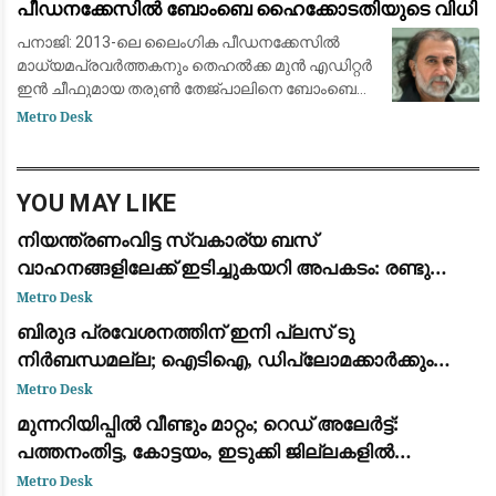
പീഡനക്കേസിൽ ബോംബെ ഹൈക്കോടതിയുടെ വിധി
പനാജി: 2013-ലെ ലൈംഗിക പീഡനക്കേസിൽ
മാധ്യമപ്രവർത്തകനും തെഹൽക്ക മുൻ എഡിറ്റർ
ഇൻ ചീഫുമായ തരുൺ തേജ്പാലിനെ ബോംബെ
ഹൈക്കോടതി കുറ്റക്കാരനായി കണ്ടെത്തി 10
Metro Desk
വർഷത്തെ തടവുശിക്ഷയ്ക്ക് വിധിച്ചു. തേജ്പാലിനെ
വെറുതെവിട്
YOU MAY LIKE
നിയന്ത്രണംവിട്ട സ്വകാര്യ ബസ്
വാഹനങ്ങളിലേക്ക് ഇടിച്ചുകയറി അപകടം: രണ്ടു
മരണം, എട്ട് പേർക്ക് പരിക്ക്
Metro Desk
ബിരുദ പ്രവേശനത്തിന് ഇനി പ്ലസ് ടു
നിർബന്ധമല്ല; ഐടിഐ, ഡിപ്ലോമക്കാർക്കും
അവസരം നൽകി ഉന്നത വിദ്യാഭ്യാസ വകുപ്പ്
Metro Desk
ഉത്തരവിറക്കി
മുന്നറിയിപ്പില്‍ വീണ്ടും മാറ്റം; റെഡ് അലേർട്ട്:
പത്തനംതിട്ട, കോട്ടയം, ഇടുക്കി ജില്ലകളില്‍
അതിതീവ്രമാകും
Metro Desk