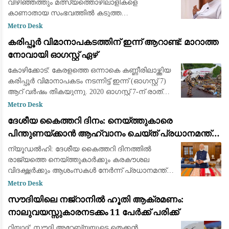
പെരേര
വിഴിഞ്ഞത്തും മത്സ്യത്തൊഴിലാളികളെ
കാണാതായ സംഭവത്തില്‍ കടുത്ത
വിമര്‍ശനവുമായി ലത്തീന്‍ സഭ വികാരി ജനറല്‍
Metro Desk
ഫാ. യൂജിന്‍ പെരേര. സംഭവം ആവര്‍ത്തിക്കുന്നത്
കരിപ്പൂർ വിമാനാപകടത്തിന് ഇന്ന് ആറാണ്ട്: മാറാത്ത
ഭരണകൂടത്തിന്റെ കെടുകാര്
നോവായി ഓഗസ്റ്റ് ഏഴ്
കോഴിക്കോട്: കേരളത്തെ ഒന്നാകെ കണ്ണീരിലാഴ്ത്തിയ
കരിപ്പൂർ വിമാനാപകടം നടന്നിട്ട് ഇന്ന് (ഓഗസ്റ്റ് 7)
ആറ് വർഷം തികയുന്നു. 2020 ഓഗസ്റ്റ് 7-ന് രാത്രി
കനത്ത മഴയത്ത് ദുബായിൽ നിന്ന് എത്തിയ എയർ
Metro Desk
ഇന്ത്യ എക്സ്പ്രസ്
ദേശീയ കൈത്തറി ദിനം: നെയ്ത്തുകാരെ
പിന്തുണയ്ക്കാൻ ആഹ്വാനം ചെയ്ത് പ്രധാനമന്ത്രി
നരേന്ദ്ര മോദി
ന്യൂഡൽഹി: ദേശീയ കൈത്തറി ദിനത്തിൽ
രാജ്യത്തെ നെയ്ത്തുകാർക്കും കരകൗശല
വിദഗ്ദ്ധർക്കും ആശംസകൾ നേർന്ന് പ്രധാനമന്ത്രി
നരേന്ദ്ര മോദി. ഇന്ത്യയുടെ സമ്പന്നമായ
Metro Desk
കൈത്തറി പാരമ്പര്യത്തെയും അതിനായി ജീവിതം
സൗദിയിലെ നജ്‌റാനിൽ ഹൂതി ആക്രമണം:
മാറ്റിവെച്ച
നാലുവയസ്സുകാരനടക്കം 11 പേർക്ക് പരിക്ക്
റിയാദ്: സൗദി അറേബ്യയുടെ തെക്കൻ