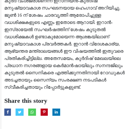
കുർദ് വംശജരാണെന്ന് ഇറാനിയൻ-കുർദിഷ്
മനുഷ്യാവകാശ സംഘടനയായ ഹെംഗാവ് അറിയിച്ചു.
ജൂൺ 16 ന് ശേഷം ചാരവൃത്തി ആരോപിച്ചുള്ള
വധശിക്ഷകളുടെ എണ്ണം ഇതോടെ ആറായി. ഇറാൻ-
ഇസ്രായേൽ സംഘർഷത്തിന് ശേഷം കൂടുതൽ
വധശിക്ഷകൾ ഉണ്ടാകുമോയെന്ന ആശങ്കയിലാണ്
മനുഷ്യാവകാശ പ്രവർത്തകർ. ഇറാൻ വിദേശകാര്യ,
ആഭ്യന്തര മന്ത്രാലയങ്ങൾ ഈ വിഷയത്തിൽ ഇതുവരെ
പ്രതികരിച്ചിട്ടില്ല. അതേസമയം, കുർദിഷ് മേഖലയിലെ
പ്രധാന നഗരങ്ങളായ കെർമാൻഷായിലും സനന്ദജിലും
കൂടുതൽ സൈനികരെ എത്തിക്കുന്നതിനായി റോഡുകൾ
അടച്ചതായും സൈന്യം സംരക്ഷണ നടപടികൾ
സ്വീകരിച്ചതായും റിപ്പോർട്ടുകളുണ്ട്.
Share this story