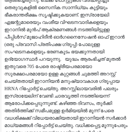
ആരംഭിച്ചിരുന്നു. ചെക്ക് പോസ്റ്റുകൾ വർദ്ധിപ്പിച്ചും
തെരുവുകളിൽ സൈനിക സാന്നിധ്യം കൂട്ടിയും
ഭീകരാന്തരീക്ഷം സൃഷ്ടിക്കുകയാണ്. ഇസ്രായേലി
ഏജന്റുമാരെയും വംശീയ വിഘടനവാദികളെയും
ഇറാനിൽ മുൻപ് ആക്രമണങ്ങൾ നടത്തിയിട്ടുള്ള
പീപ്പിൾസ് മുജാഹിദീൻ ഓർഗനൈസേഷൻ ഓഫ് ഇറാൻ
(ഒരു പ്രവാസി പ്രതിപക്ഷ ഗ്രൂപ്പ്) പോലുള്ള
സംഘടനകളെയും ഭരണകൂടം ഭയക്കുന്നതായി
ഉദ്യോഗസ്ഥർ പറയുന്നു. യുദ്ധം ആരംഭിച്ചത് മുതൽ
ഇതുവരെ 705 പേരെ രാഷ്ട്രീയപരമായോ
സുരക്ഷാപരമായോ ഉള്ള കുറ്റങ്ങൾ ചുമത്തി അറസ്റ്റ്
ചെയ്തതായി ഇറാനിയൻ മനുഷ്യാവകാശ ഗ്രൂപ്പായ
HRNA റിപ്പോർട്ട് ചെയ്തു. അറസ്റ്റിലായവരിൽ പലരും
ഇസ്രായേലിന് വേണ്ടി ചാരവൃത്തി നടത്തിയെന്ന്
ആരോപിക്കപ്പെടുന്നുണ്ട്. കഴിഞ്ഞ ദിവസം, തുർക്കി
അതിർത്തിക്ക് സമീപമുള്ള ഉർമിയയിൽ മൂന്ന് പേരെ
വധശിക്ഷക്ക് വിധേയരാക്കിയതായി ഇറാനിയൻ സർക്കാർ
മാധ്യമങ്ങൾ റിപ്പോർട്ട് ചെയ്തു. വധിക്കപ്പെട്ട മൂന്നുപേരും