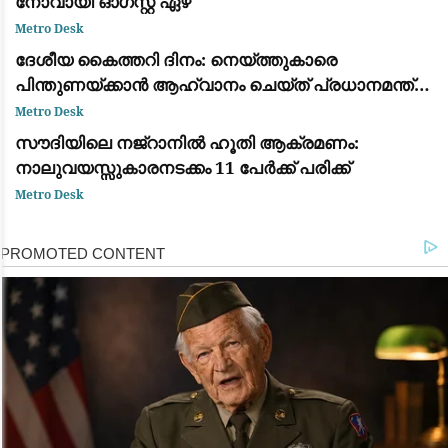
നോവായി ഓഗസ്റ്റ് ഏഴ്
Metro Desk
ദേശീയ കൈത്തറി ദിനം: നെയ്ത്തുകാരെ
പിന്തുണയ്ക്കാൻ ആഹ്വാനം ചെയ്ത് പ്രധാനമന്ത്രി
നരേന്ദ്ര മോദി
Metro Desk
സൗദിയിലെ നജ്‌റാനിൽ ഹൂതി ആക്രമണം:
നാലുവയസ്സുകാരനടക്കം 11 പേർക്ക് പരിക്ക്
Metro Desk