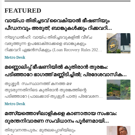
FEATURED
വായ്പാ തിരിച്ചടവ് വൈകിയാൽ ഭീഷണിയും
പീഡനവും അരുത്; ബാങ്കുകൾക്കും റിക്കവറി
ഏജൻസികൾക്കും കർശന നിയന്ത്രണങ്ങളുമായി
ന്യൂഡൽഹി: വായ്പ തിരിച്ചടവുകളിൽ വീഴ്ച
ആർ.ബി.ഐ
വരുത്തുന്ന ഉപഭോക്താക്കളെ ബാങ്കുകളും
റിക്കവറി ഏജൻസികളും (Loan Recovery Rules 2026)
മാനസികമായി പീഡിപ്പിക്കുന്നതും
Metro Desk
ഭീഷണിപ്പെടുത്തുന്നതും തടയാൻ പുതിയ കർശന
മണ്ണൊലിപ്പ് ഭീഷണിയിൽ കുതിരാൻ തുരങ്കം:
മാർഗ്ഗനിർദ്
പടിഞ്ഞാറേ ഭാഗത്ത് മണ്ണിടിച്ചിൽ; പ്രദേശവാസികളും
യാത്രക്കാരും ആശങ്കയിൽ
തൃശ്ശൂർ: സംസ്ഥാനത്ത് കനത്ത മഴ
തുടരുന്നതിനിടെ കുതിരാൻ തുരങ്കത്തിന്റെ
പടിഞ്ഞാറേ (പാലക്കാട്-തൃശ്ശൂർ പാത) പ്രവേശന
കവാടത്തിന് സമീപം ശക്തമായ മണ്ണിടിച്ചിൽ.
Metro Desk
തുടർച്ചയായി പെയ്യുന്ന മഴയിൽ തുരങ്കത്തിന്
മത്സ്യത്തൊഴിലാളികളെ കാണാതായ സംഭവം:
മുകളിലെ മ
ദുരന്തനിവാരണ സംവിധാനം പൂർണമായി
പരാജയപ്പെട്ടു; കടുത്ത വിമർശനവുമായി ഫാ. യൂജിൻ
തിരുവനന്തപുരം: മുതലപ്പൊഴിയിലും