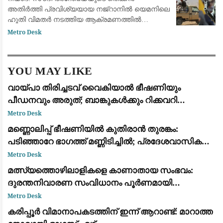
അതിർത്തി പ്രവിശ്യയായ നജ്‌റാനിൽ യെമനിലെ
ഹൂതി വിമതർ നടത്തിയ ആക്രമണത്തിൽ
നാലുവയസ്സുകാരൻ ഉൾപ്പെടെ 11 പേർക്ക്
Metro Desk
പരിക്കേറ്റു. ജനവാസ മേഖലകളെയും
സാധാരണക്കാരെയും ലക്ഷ്യമിട്ട് വ്യാ
YOU MAY LIKE
വായ്പാ തിരിച്ചടവ് വൈകിയാൽ ഭീഷണിയും
പീഡനവും അരുത്; ബാങ്കുകൾക്കും റിക്കവറി
ഏജൻസികൾക്കും കർശന നിയന്ത്രണങ്ങളുമായി
Metro Desk
ആർ.ബി.ഐ
മണ്ണൊലിപ്പ് ഭീഷണിയിൽ കുതിരാൻ തുരങ്കം:
പടിഞ്ഞാറേ ഭാഗത്ത് മണ്ണിടിച്ചിൽ; പ്രദേശവാസികളും
യാത്രക്കാരും ആശങ്കയിൽ
Metro Desk
മത്സ്യത്തൊഴിലാളികളെ കാണാതായ സംഭവം:
ദുരന്തനിവാരണ സംവിധാനം പൂർണമായി
പരാജയപ്പെട്ടു; കടുത്ത വിമർശനവുമായി ഫാ. യൂജിൻ
Metro Desk
പെരേര
കരിപ്പൂർ വിമാനാപകടത്തിന് ഇന്ന് ആറാണ്ട്: മാറാത്ത