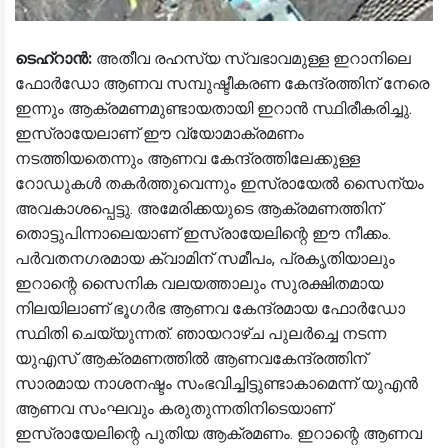
ടെഹ്‌റാൻ:
അതീവ രഹസ്യ സ്വഭാവമുള്ള ഇറാനിലെ
ഫോർഡോ ആണവ സമ്പുഷ്ടീകരണ കേന്ദ്രത്തിന് നേരെ
ഇന്നും ആക്രമണമുണ്ടായതായി ഇറാൻ സ്ഥിരീകരിച്ചു.
ഇസ്രായേലാണ് ഈ വ്യോമാക്രമണം
നടത്തിയതെന്നും ആണവ കേന്ദ്രത്തിലേക്കുള്ള
റോഡുകൾ തകർത്തുവെന്നും ഇസ്രായേൽ സൈന്യം
അവകാശപ്പെട്ടു. അമേരിക്കയുടെ ആക്രമണത്തിന്
തൊട്ടുപിന്നാലെയാണ് ഇസ്രായേലിന്റെ ഈ നീക്കം.
പർവതനഗരമായ ക്വാമിന് സമീപം, പ്രകൃതിയാലും
ഇറാന്റെ സൈനിക വലയത്താലും സുരക്ഷിതമായ
നിലയിലാണ് ഭൂഗർഭ ആണവ കേന്ദ്രമായ ഫോർഡോ
സ്ഥിതി ചെയ്യുന്നത്. ഞായറാഴ്ച പുലർച്ചെ നടന്ന
യുഎസ് ആക്രമണത്തിൽ ആണവകേന്ദ്രത്തിന്
സാരമായ നാശനഷ്ടം സംഭവിച്ചിട്ടുണ്ടാകാമെന്ന് യുഎൻ
ആണവ സംഘവും കരുതുന്നതിനിടെയാണ്
ഇസ്രായേലിന്റെ പുതിയ ആക്രമണം. ഇറാന്റെ ആണവ