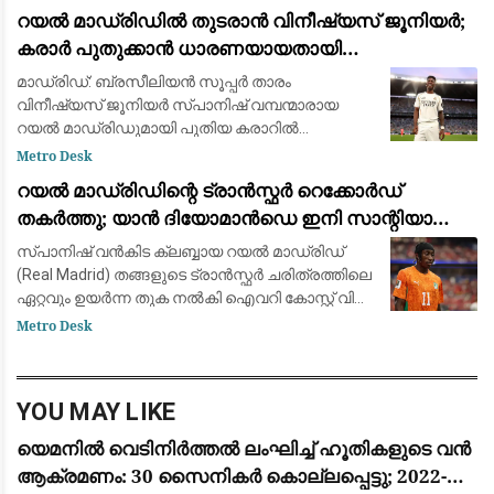
റയൽ മാഡ്രിഡിൽ തുടരാൻ വിനീഷ്യസ് ജൂനിയർ;
കരാർ പുതുക്കാൻ ധാരണയായതായി
ഫാബ്രിസിയോ റൊമാനോയും ദ അത്‌ലറ്റിക്കും
മാഡ്രിഡ്: ബ്രസീലിയൻ സൂപ്പർ താരം
വിനീഷ്യസ് ജൂനിയർ സ്പാനിഷ് വമ്പന്മാരായ
റയൽ മാഡ്രിഡുമായി പുതിയ കരാറിൽ
ഒപ്പുവെക്കാൻ ഒരുങ്ങുന്നു. പ്രമുഖ ട്രാൻസ്ഫർ
Metro Desk
മാധ്യമപ്രവർത്തകൻ ഫാബ്രിസിയോ
റയൽ മാഡ്രിഡിന്റെ ട്രാൻസ്ഫർ റെക്കോർഡ്
റൊമാനോയും 'ദ അത്‌ലറ്റികു'മാണ
തകർത്തു; യാൻ ദിയോമാൻഡെ ഇനി സാന്റിയാഗോ
ബെർണബ്യൂവിൽ
സ്പാനിഷ് വൻകിട ക്ലബ്ബായ റയൽ മാഡ്രിഡ്
(Real Madrid) തങ്ങളുടെ ട്രാൻസ്ഫർ ചരിത്രത്തിലെ
ഏറ്റവും ഉയർന്ന തുക നൽകി ഐവറി കോസ്റ്റ് വിങ്
ഫോർവേഡ് യാൻ ദിയോമാൻഡെയെ (Yan
Metro Desk
Diomandé) സ്വന്തമാക്കി. ജർമ്മൻ ക്ലബ്ബായ
ആർ.ബ
YOU MAY LIKE
യെമനിൽ വെടിനിർത്തൽ ലംഘിച്ച് ഹൂതികളുടെ വൻ
ആക്രമണം: 30 സൈനികർ കൊല്ലപ്പെട്ടു; 2022-ന്