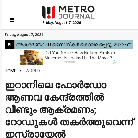
Friday, August 7, 2026
GO
Friday, August 7, 2026
Home
Kerala
National
Gulf
World
Sports
Movies
Health
Automobile
Travel
Education
Novel
Business
Technology
Webstory
HOME
WORLD
ഇറാനിലെ ഫോർഡോ
ആണവ കേന്ദ്രത്തിൽ
വീണ്ടും ആക്രമണം;
റോഡുകൾ തകർത്തുവെന്ന്
ഇസ്രായേൽ