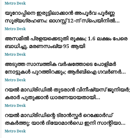
ശേഷമുള്ള ഏറ്റവും വലിയ ഏറ്റുമുട്ടൽ
Metro Desk
യൂറോപ്പിനെ ഇരുട്ടിലാക്കാൻ അപൂർവ പൂർണ്ണ
സൂര്യഗ്രഹണം: ഓഗസ്റ്റ് 12-ന് സ്പെയിനിൽ
പ്രകൃതിയുടെ വിസ്മയക്കാഴ്ച
Metro Desk
അസമിൽ പ്രളയക്കെടുതി രൂക്ഷം; 1.6 ലക്ഷം പേരെ
ബാധിച്ചു, മരണസംഖ്യ 95 ആയി
Metro Desk
അടുത്ത സാമ്പത്തിക വർഷത്തോടെ പോളിമർ
നോട്ടുകൾ പുറത്തിറക്കും; ആർബിഐ ഗവർണർ
സഞ്ജയ് മൽഹോത്ര
Metro Desk
റയൽ മാഡ്രിഡിൽ തുടരാൻ വിനീഷ്യസ് ജൂനിയർ;
കരാർ പുതുക്കാൻ ധാരണയായതായി
ഫാബ്രിസിയോ റൊമാനോയും ദ അത്‌ലറ്റിക്കും
Metro Desk
റയൽ മാഡ്രിഡിന്റെ ട്രാൻസ്ഫർ റെക്കോർഡ്
തകർത്തു; യാൻ ദിയോമാൻഡെ ഇനി സാന്റിയാഗോ
ബെർണബ്യൂവിൽ
Metro Desk