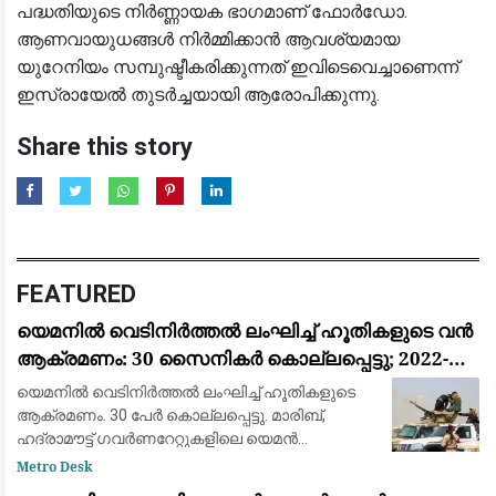
പദ്ധതിയുടെ നിർണ്ണായക ഭാഗമാണ് ഫോർഡോ.
ആണവായുധങ്ങൾ നിർമ്മിക്കാൻ ആവശ്യമായ
യുറേനിയം സമ്പുഷ്ടീകരിക്കുന്നത് ഇവിടെവെച്ചാണെന്ന്
ഇസ്രായേൽ തുടർച്ചയായി ആരോപിക്കുന്നു.
Share this story
FEATURED
യെമനിൽ വെടിനിർത്തൽ ലംഘിച്ച് ഹൂതികളുടെ വൻ
ആക്രമണം: 30 സൈനികർ കൊല്ലപ്പെട്ടു; 2022-ന്
ശേഷമുള്ള ഏറ്റവും വലിയ ഏറ്റുമുട്ടൽ
യെമനിൽ വെടിനിർത്തൽ ലംഘിച്ച് ഹൂതികളുടെ
ആക്രമണം. 30 പേർ കൊല്ലപ്പെട്ടു. മാരിബ്,
ഹദ്രാമൗട്ട് ഗവർണറേറ്റുകളിലെ യെമൻ
എമർജൻസി ഫോഴ്‌സ് ക്യാമ്പുകൾക്ക്
Metro Desk
നേരെയായിരുന്നു ആക്രമണം. 2022ന് ശേഷമുള്ള