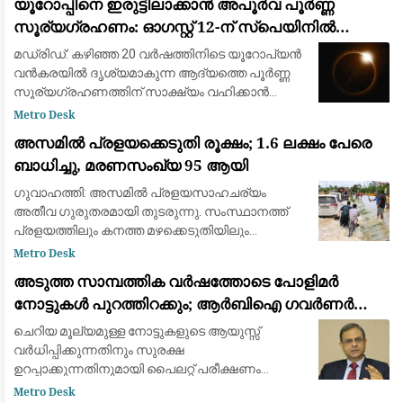
യൂറോപ്പിനെ ഇരുട്ടിലാക്കാൻ അപൂർവ പൂർണ്ണ
വലിയ ആക്രമണമാണിത്
സൂര്യഗ്രഹണം: ഓഗസ്റ്റ് 12-ന് സ്പെയിനിൽ
പ്രകൃതിയുടെ വിസ്മയക്കാഴ്ച
മഡ്രിഡ്: കഴിഞ്ഞ 20 വർഷത്തിനിടെ യൂറോപ്യൻ
വൻകരയിൽ ദൃശ്യമാകുന്ന ആദ്യത്തെ പൂർണ്ണ
സൂര്യഗ്രഹണത്തിന് സാക്ഷ്യം വഹിക്കാൻ
ഒരുങ്ങി ശാസ്ത്രലോകവും ആകാശപ്രേമികളും.
Metro Desk
ഓഗസ്റ്റ് 12-നാണ് ചന്ദ്രൻ സൂര്യനെ പൂർണ്ണമായി
അസമിൽ പ്രളയക്കെടുതി രൂക്ഷം; 1.6 ലക്ഷം പേരെ
മറയ്ക
ബാധിച്ചു, മരണസംഖ്യ 95 ആയി
ഗുവാഹത്തി: അസമിൽ പ്രളയസാഹചര്യം
അതീവ ഗുരുതരമായി തുടരുന്നു. സംസ്ഥാനത്ത്
പ്രളയത്തിലും കനത്ത മഴക്കെടുതിയിലും
മരിച്ചവരുടെ എണ്ണം 95 ആയി ഉയർന്നു. 14
Metro Desk
ജില്ലകളിലായി 1.6 ലക്ഷത്തിലധികം (1,60,000)
അടുത്ത സാമ്പത്തിക വർഷത്തോടെ പോളിമർ
ആളുകളെയാണ് വെള്
നോട്ടുകൾ പുറത്തിറക്കും; ആർബിഐ ഗവർണർ
സഞ്ജയ് മൽഹോത്ര
ചെറിയ മൂല്യമുള്ള നോട്ടുകളുടെ ആയുസ്സ്
വർധിപ്പിക്കുന്നതിനും സുരക്ഷ
ഉറപ്പാക്കുന്നതിനുമായി പൈലറ്റ് പരീക്ഷണം
പുരോഗമിക്കുന്നു.
Metro Desk